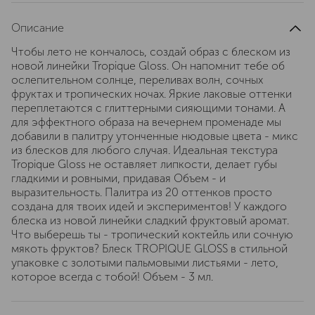
Описание
Чтобы лето не кончалось, создай образ с блеском из
новой линейки Tropique Gloss. Он напомнит тебе об
ослепительном солнце, переливах волн, сочных
фруктах и тропических ночах. Яркие лаковые оттенки
переплетаются с глиттерными сияющими тонами. А
для эффектного образа на вечернем променаде мы
добавили в палитру утонченные нюдовые цвета - микс
из блесков для любого случая. Идеальная текстура
Tropique Gloss не оставляет липкости, делает губы
гладкими и ровными, придавая Объем - и
выразительность. Палитра из 20 оттенков просто
создана для твоих идей и экспериментов! У каждого
блеска из новой линейки сладкий фруктовый аромат.
Что выберешь ты - тропический коктейль или сочную
мякоть фруктов? Блеск TROPIQUE GLOSS в стильной
упаковке с золотыми пальмовыми листьями - лето,
которое всегда с тобой! Объем - 3 мл.