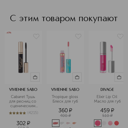
С этим товаром покупают
-45%
VIVIENNE SABO
VIVIENNE SABO
DIVAGE
Сabaret Тушь 
Tropique gloss 
Elixir Lip Oil 
для ресниц со 
Блеск для губ
Масло для губ
сценическим 
360
¤
459
¤
эффектом 
(
4215
)
Суперобъем
5
из
5
4215
400
¤
510
¤
302
¤