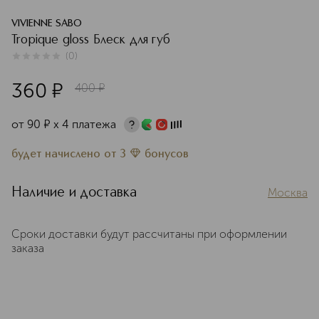
VIVIENNE SABO
Tropique gloss Блеск для губ
(
0
)
0
из
5
0
360
¤
400
¤
от
90
¤
х 4 платежа
будет начислено
от
3
бонусов
Наличие и доставка
Москва
Сроки доставки будут рассчитаны при оформлении
заказа