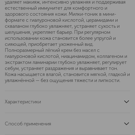
удаляет макияж, интенсивно увлажняя и поддерживая
естественный иммунитет для комфортного и
здорового состояния кожи. Милки-тоник в мини-
формате с гиалуроновой кислотой, церамидами и
скваланом глубоко увлажняет, устраняет сухость и
шелушения, укрепляет барьер. При регулярном
использовании кожа становится более упругой и
сияющей, приобретает ухоженный вид.
Полноразмерный лёгкий крем без масел с
гиалуроновой кислотой, ниацинамидом, коллагеном и
экстрактом ламинарии глубоко увлажняет, регулирует
себум, устраняет раздражения и выравнивает тон.
Кожа насыщается влагой, становится мягкой, гладкой и
увлажнённой — без ощущения тяжести и липкости.
Характеристики
состав набора
Гель для умывания Vivienne Sabo Basic Luxury
Способ применения
«Восстановление микробиома кожи» 50 МЛ,
Ультраувлажняющий милки тоник Vivienne Sabo Basic
1. Нанесите небольшое количество геля на влажную