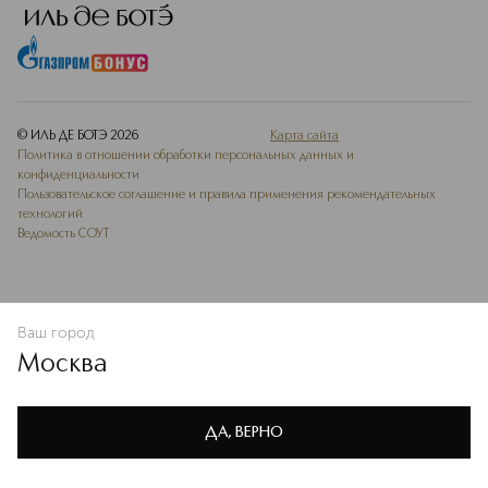
© ИЛЬ ДЕ БОТЭ
2026
Карта сайта
Политика в отношении обработки персональных данных и
конфиденциальности
Пользовательское соглашение и правила применения рекомендательных
технологий
Ведомость СОУТ
Ваш город
ДОБАВИТЬ В ИЗБРАННОЕ
Москва
Мы используем cookie-файлы и сервисы веб-аналитики. Они
необходимы для улучшения работы сайта. Подробнее –
OK
в
Политике конфиденциальности
ДА, ВЕРНО