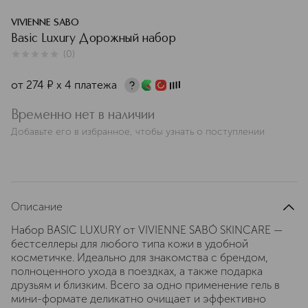
VIVIENNE SABO
Basic Luxury Дорожный набор
(
0
)
0
из
5
0
от
274
¤
х 4 платежа
Временно нет в наличии
Добавьте его в избранное, чтобы узнать о поступлении
Описание
Набор BASIC LUXURY от VIVIENNE SABÓ SKINCARE —
бестселлеры для любого типа кожи в удобной
косметичке. Идеально для знакомства с брендом,
полноценного ухода в поездках, а также подарка
друзьям и близким. Всего за одно применение гель в
мини-формате деликатно очищает и эффективно