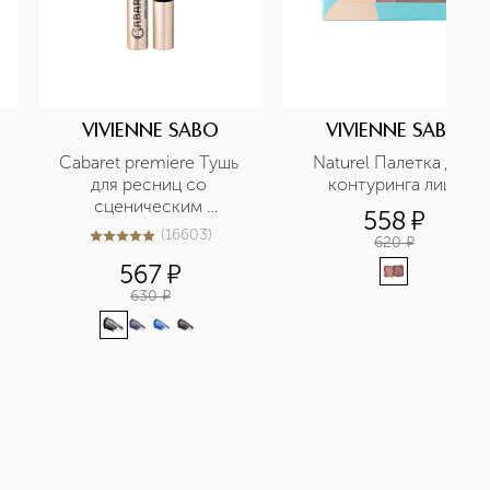
VIVIENNE SABO
VIVIENNE SABO
Cabaret premiere Тушь 
Naturel Палетка для 
для ресниц со 
контуринга лица
сценическим 
558
¤
эффектом
(
16603
)
620
¤
5
из
5
16603
567
¤
630
¤