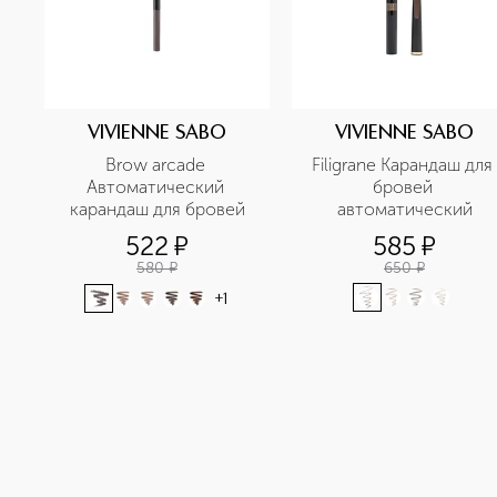
VIVIENNE SABO
VIVIENNE SABO
Brow arcade 
Filigrane Карандаш для 
Автоматический 
бровей 
карандаш для бровей
автоматический
522
¤
585
¤
580
¤
650
¤
+
1