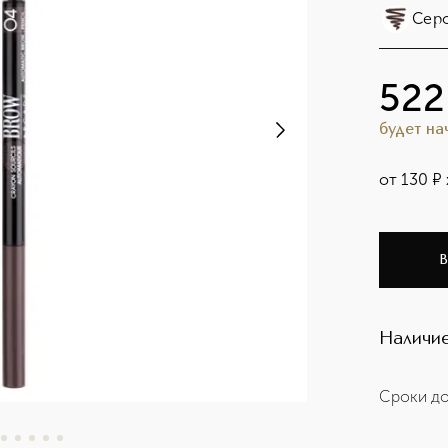
Серо
522
будет н
от
130
¤
В
Наличие
Сроки до