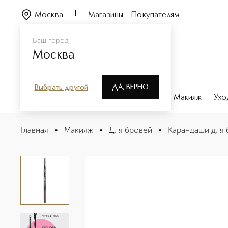
Москва
Магазины
Покупателям
Ваш город
Москва
ДА, ВЕРНО
Выбрать другой
Каталог
Бренды
Парфюмерия
Макияж
Ухо
Brow arcade Автоматический карандаш для бровей
Главная
•
Макияж
•
Для бровей
•
Карандаши для 
Описание
Характеристики