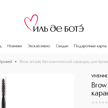
д
Новинки
Эксклюзивно
Скидки
Подарочные карты
бровей
•
Brow arcade Автоматический карандаш для бров
VIVIENN
Brow
кара
0
из
5
0