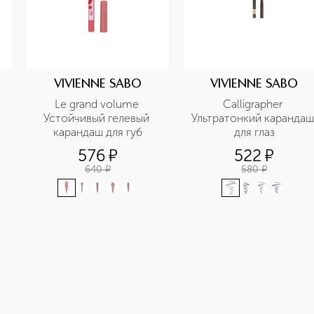
VIVIENNE SABO
VIVIENNE SABO
Le grand volume 
Calligrapher 
Устойчивый гелевый 
Ультратонкий карандаш 
карандаш для губ
для глаз
576
¤
522
¤
640
¤
580
¤