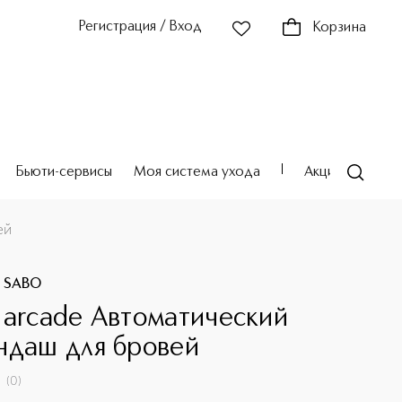
Регистрация / Вход
Корзина
Бьюти-сервисы
Моя система ухода
Акции
Театр
ей
E SABO
 arcade Автоматический
ндаш для бровей
(
0
)