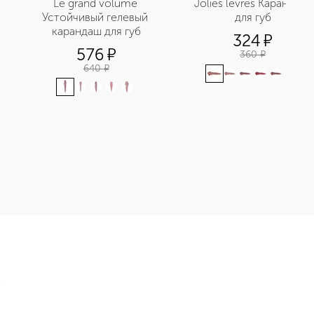
Le grand volume 
Jolies levres Карандаш 
Устойчивый гелевый 
для губ
карандаш для губ
324
¤
м
576
¤
360
¤
640
¤
+
3
й карандаш для бровей приобретайте в нашем интернет-магаз
Э