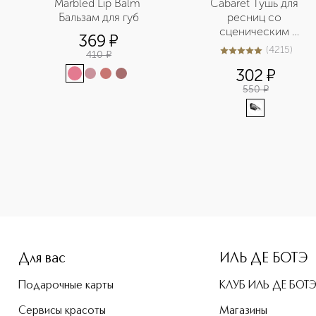
Marbled Lip Balm 
Сabaret Тушь для 
Бальзам для губ
ресниц со 
сценическим 
369
¤
эффектом Суперобъе
(
4215
)
410
¤
5
из
5
4215
302
¤
550
¤
-height: 107%; color: #00b0f0;">Brow arcade Автоматически
Для вас
ИЛЬ ДЕ БОТЭ
Подарочные карты
КЛУБ ИЛЬ ДЕ БОТ
Сервисы красоты
Магазины