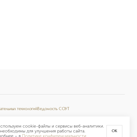
ательных технологий
Ведомость СОУТ
спользуем cookie-файлы и сервисы веб-аналитики.
необходимы для улучшения работы сайта.
OK
робнее –
в
Политике конфиденциальности