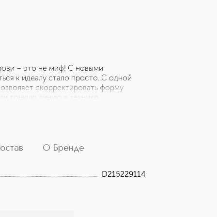
рови – это не миф! С новыми
ься к идеалу стало просто. С одной
 позволяет скорректировать форму
ли тонкую линию в технике
оны расположена щёточка-расчёска,
на основе натуральных восков придаёт
еет. Четыре оттенка Brow Arcade
остав
О Бренде
D215229114