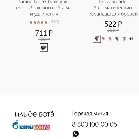
Grand Noire Тушь для 
Brow arcade 
очень большого объема 
Автоматический 
и удлинения
карандаш для бровей
(
370
)
522
¤
4.9
из
5
370
580
¤
711
¤
790
¤
+
1
<p class="MsoNormal"><span style="font-size: 12.0pt; line
Горячая линия
8-800-100-00-05