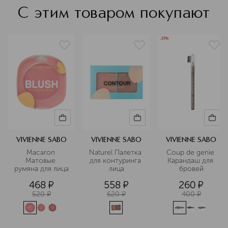
Елисейских Полей. Такое
С этим товаром покупают
расположение отражает характер
Vivienne Sabo: стильный, утончённый,
вдохновлённый атмосферой
-35%
французской столицы. Именно здесь
рождаются идеи новых коллекций,
ведётся работа над дизайном
упаковки и разрабатываются
концепции продуктов. Парижский
офис — это не просто рабочее
пространство, а творческая
лаборатория. Команда бренда
внимательно следит за трендами,
чтобы создавать продукты для
VIVIENNE SABO
VIVIENNE SABO
VIVIENNE SABO
макияжа, которые останутся
Macaron 
Naturel Палетка 
Coup de genie 
актуальными надолго.
Матовые 
для контуринга 
Карандаш для 
румяна для лица
лица
бровей
Подробнее
468
¤
558
¤
260
¤
520
¤
620
¤
400
¤