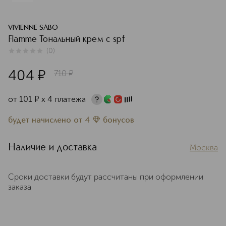
VIVIENNE SABO
Flamme Тональный крем с spf
(
0
)
0
из
5
0
404
¤
710
¤
от
101
¤
х 4 платежа
будет начислено
от
4
бонусов
Наличие и доставка
Москва
Сроки доставки будут рассчитаны при оформлении
заказа