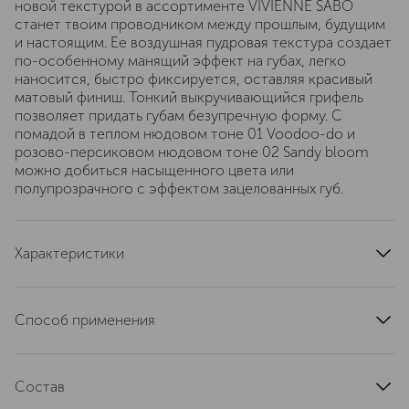
новой текстурой в ассортименте VIVIENNE SABÓ
станет твоим проводником между прошлым, будущим
и настоящим. Ее воздушная пудровая текстура создает
по-особенному манящий эффект на губах, легко
наносится, быстро фиксируется, оставляя красивый
матовый финиш. Тонкий выкручивающийся грифель
позволяет придать губам безупречную форму. С
помадой в теплом нюдовом тоне 01 Voodoo-do и
розово-персиковом нюдовом тоне 02 Sandy bloom
можно добиться насыщенного цвета или
полупрозрачного с эффектом зацелованных губ.
Характеристики
артикул
D215286080
Способ применения
Использовать по назначению
Состав