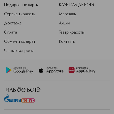
пространство, а творческая
Подарочные карты
КЛУБ ИЛЬ ДЕ БОТЭ
лаборатория. Команда бренда
внимательно следит за трендами,
Сервисы красоты
Магазины
чтобы создавать продукты для
Доставка
Акции
макияжа, которые останутся
актуальными надолго.
Оплата
Театр красоты
Подробнее
Обмен и возврат
Контакты
Частые вопросы