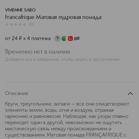
VIVIENNE SABO
Francafrique Матовая пудровая помада
(
0
)
0
из
5
0
от
24
¤
х 4 платежа
Временно нет в наличии
Добавьте его в избранное, чтобы узнать о поступлении
Описание
Круги, треугольники, зигзаги — все они олицетворяют
элементы земли, воды, огня и воздуха, отражая
гармонию и равновесие. Наблюдая, как узоры плавно
переходят один в другой, невозможно не ощутить
мистическую связь между происхождением и
существованием. Матовая помада FRANÇAFRIQUE с