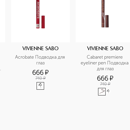
VIVIENNE SABO
VIVIENNE SABO
Acrobate Подводка для 
Cabaret premiere 
глаз
eyeliner рen Подводка 
для глаз
666
¤
666
¤
740
¤
740
¤