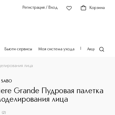
Регистрация / Вход
Корзина
Бьюти-сервисы
Моя система ухода
Акции
Театр
делирования лица
E SABO
iere Grande Пудровая палетка
моделирования лица
(
2
)