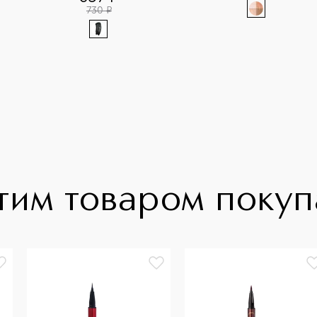
730
¤
тим товаром поку