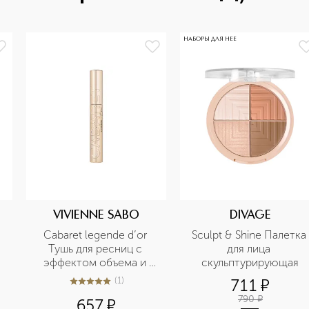
НАБОРЫ ДЛЯ НЕЕ
VIVIENNE SABO
DIVAGE
Cabaret legende d’or 
Sculpt & Shine Палетка 
Тушь для ресниц с 
для лица 
эффектом объема и 
скульптурирующая
удлинения
(
1
)
711
¤
5
из
5
1
790
¤
657
¤