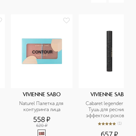
VIVIENNE SABO
VIVIENNE SABO
Naturel Палетка для 
Cabaret legender noir 
контуринга лица
Тушь для ресниц с 
эффектом рокового 
558
¤
объема
(
1
)
620
¤
5
из
5
1
657
¤