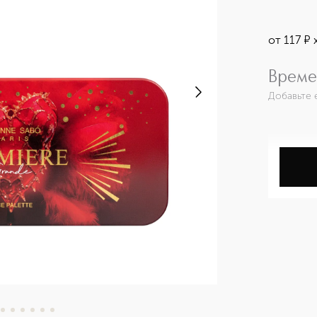
от
117
¤
Време
Добавьте 