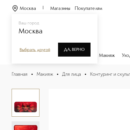
Москва
Магазины
Покупателям
Ваш город
Москва
ДА, ВЕРНО
Выбрать другой
Каталог
Бренды
Парфюмерия
Макияж
Ухо
Premiere Grande Пудровая палетка для моделирования
Главная
•
Макияж
•
Для лица
•
Контуринг и скул
Описание
Характеристики