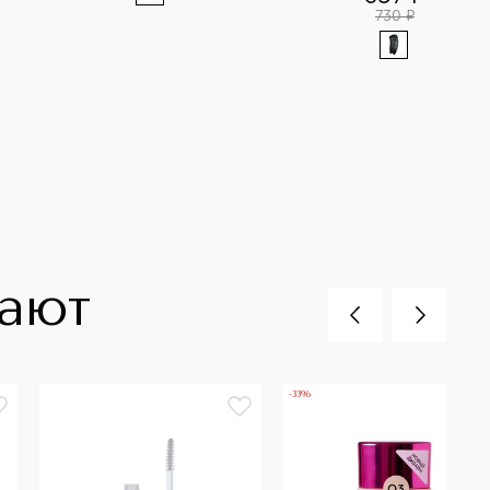
730
¤
пают
-33%