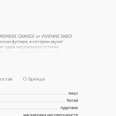
 PREMIERE GRANDE от VIVIENNE SABÓ!
ском футляре, в котором звучит
я пудра натурального оттенка
енства и придавая бархатистую
ки манящим румянцем, словно
рует черты лица, создавая
 декор в виде корсета с перьями
 себя дух парижского соблазна и
— ключ к безупречному образу,
остав
О Бренде
ляде на тебя.
лицо
Китай
пудровая
маскировка несовершенств