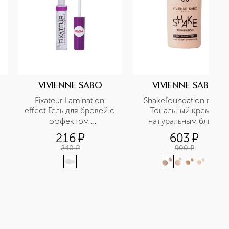
VIVIENNE SABO
VIVIENNE SABO
Fixateur Lamination 
Shakefoundation matt 
effect Гель для бровей с 
Тональный крем с 
эффектом 
натуральным блюр 
ламинирования
эффектом
216
¤
603
¤
240
¤
900
¤