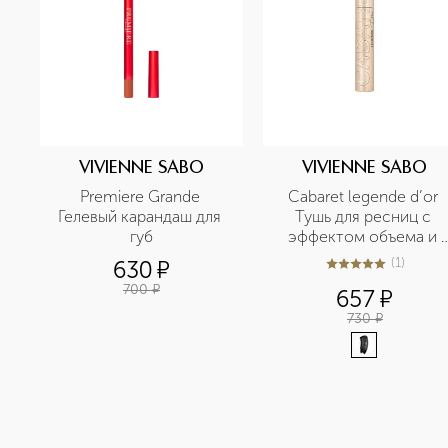
VIVIENNE SABO
VIVIENNE SABO
Premiere Grande 
Cabaret legende d’or 
Гелевый карандаш для 
Тушь для ресниц с 
губ
эффектом объема и 
удлинения
(
1
)
630
¤
5
из
5
1
700
¤
657
¤
730
¤