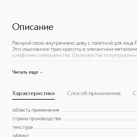
Описание
Раскрой свою внутреннюю диву с палеткой для лица
Это изысканное трио красоты в элегантном металличе
симфония совершенства. Шелковистая полупрозрачна
окутывает кожу невесомой вуалью, скрывая несоверш
гладкость. Сатиновые розовые румяна наполняют ще
Читать еще
подчеркивая наслаждение. Бронзер мастерски модели
выразительность и утонченную скульптурность. Яркий
превращает палетку в настоящий шедевр, вобравший в
театральную элегантность кабаре. PREMIERE GRANDE 
Характеристики
Способ применения
С
который заставит окружающих затаить дыхание при взг
область применения
страна производства
текстура
эффект