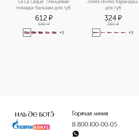
La La Laque  Глянцевая 
Jolies levres Карандаш 
помада-бальзам для губ 
для губ
612
¤
324
¤
680
¤
360
¤
+
3
+
3
<p class="MsoNormal"><span style="font-size: 12.0pt; line
Горячая линия
8-800-100-00-05