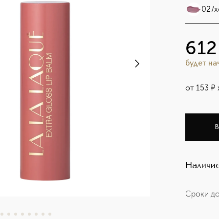
02/х
612
будет н
от
153
¤
В
Наличие
Сроки до