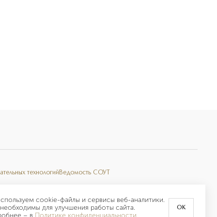
ательных технологий
Ведомость СОУТ
спользуем cookie-файлы и сервисы веб-аналитики.
необходимы для улучшения работы сайта.
OK
робнее –
в
Политике конфиденциальности