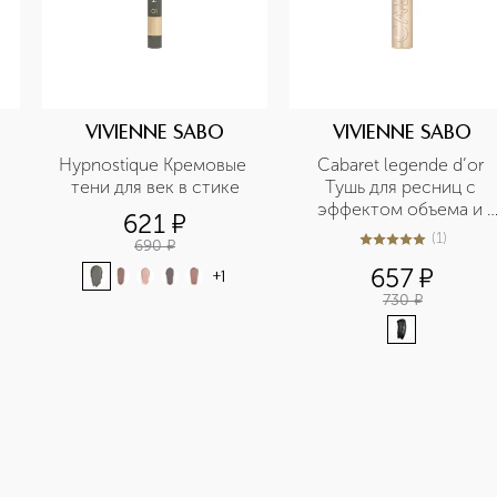
VIVIENNE SABO
VIVIENNE SABO
Hypnostique Кремовые 
Cabaret legende d’or 
тени для век в стике
Тушь для ресниц с 
эффектом объема и 
621
¤
удлинения
(
1
)
690
¤
5
из
5
1
657
¤
+
1
730
¤