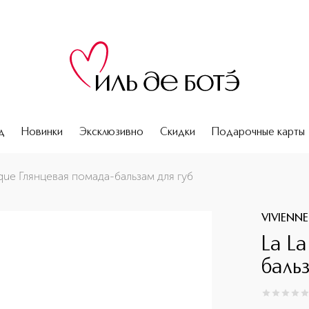
д
Новинки
Эксклюзивно
Скидки
Подарочные карты
aque Глянцевая помада-бальзам для губ
VIVIENN
La L
баль
0
из
5
0