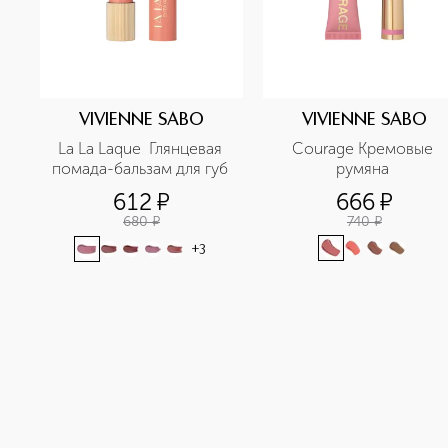
VIVIENNE SABO
VIVIENNE SABO
La La Laque  Глянцевая 
Courage Кремовые 
помада-бальзам для губ 
румяна 
612
¤
666
¤
680
¤
740
¤
+
3