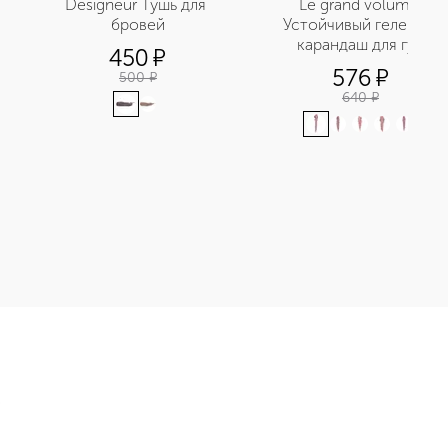
Designeur Тушь для 
Le grand volume 
бровей
Устойчивый гелевый 
карандаш для губ
450
¤
576
¤
500
¤
640
¤
да-бальзам для губ приобретайте в нашем интернет-магазине.
Э