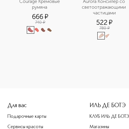
Courage Кремовые 
Aurora Консилер со 
румяна 
светоотражающими 
частицами
666
¤
522
¤
740
¤
780
¤
-height: 107%; color: #00b0f0;">La La Laque Глянцевая пома
Для вас
ИЛЬ ДЕ БОТЭ
Подарочные карты
КЛУБ ИЛЬ ДЕ БОТ
Сервисы красоты
Магазины