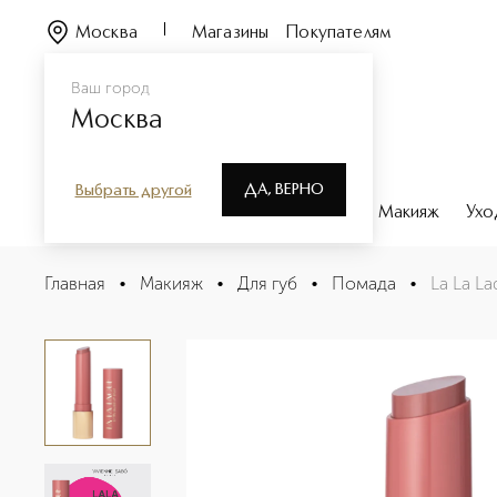
Москва
Магазины
Покупателям
Ваш город
Москва
ДА, ВЕРНО
Выбрать другой
Каталог
Бренды
Парфюмерия
Макияж
Ухо
La La Laque Глянцевая помада-бальзам для губ
Главная
•
Макияж
•
Для губ
•
Помада
•
La La L
Описание
Характеристики