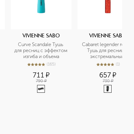
VIVIENNE SABO
VIVIENNE SABO
Curve Scandale Тушь 
Cabaret legender rouge 
для ресниц с эффектом 
Тушь для ресниц с 
изгиба и объема
экстремальным 
объемом
(
165
)
(
1
)
4.9
из
5
165
5
из
5
1
711
¤
657
¤
790
¤
730
¤