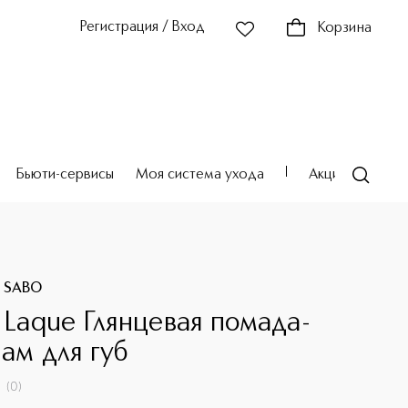
Регистрация / Вход
Корзина
Бьюти-сервисы
Моя система ухода
Акции
Театр
E SABO
a Laque Глянцевая помада-
зам для губ
(
0
)