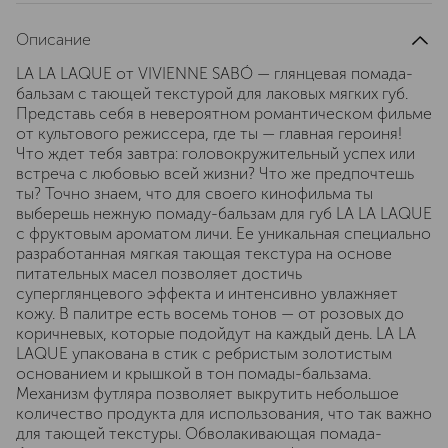
Описание
LA LA LAQUE от VIVIENNE SABÓ — глянцевая помада-
бальзам с тающей текстурой для лаковых мягких губ.
Представь себя в невероятном романтическом фильме
от культового режиссера, где ты — главная героиня!
Что ждет тебя завтра: головокружительный успех или
встреча с любовью всей жизни? Что же предпочтешь
ты? Точно знаем, что для своего кинофильма ты
выберешь нежную помаду-бальзам для губ LA LA LAQUE
с фруктовым ароматом личи. Ее уникальная специально
разработанная мягкая тающая текстура на основе
питательных масел позволяет достичь
суперглянцевого эффекта и интенсивно увлажняет
кожу. В палитре есть восемь тонов — от розовых до
коричневых, которые подойдут на каждый день. LA LA
LAQUE упакована в стик с ребристым золотистым
основанием и крышкой в тон помады-бальзама.
Механизм футляра позволяет выкрутить небольшое
количество продукта для использования, что так важно
для тающей текстуры. Обволакивающая помада-