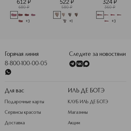
612
¤
522
¤
324
¤
680
¤
580
¤
360
¤
+
3
+
1
+
3
<p class="MsoNormal"><span style="font-size: 12.0pt; line
Горячая линия
Следите за новостями
8-800-100-00-05
Для вас
ИЛЬ ДЕ БОТЭ
Подарочные карты
КЛУБ ИЛЬ ДЕ БОТЭ
Сервисы красоты
Магазины
Доставка
Акции