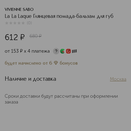
VIVIENNE SABO
La La Laque Глянцевая помада-бальзам для губ
(
0
)
0
из
5
0
612
¤
680
¤
от
153
¤
х 4 платежа
будет начислено
от
6
бонусов
Наличие и доставка
Москва
Сроки доставки будут рассчитаны при оформлении
заказа