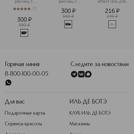
ресниц с 
ресниц c 
effect Гель для 
эффектом 
эффектом 
бровей с 
(
1
)
300
¤
216
¤
подкручивания 
супер объема
эффектом 
5
из
5
1
и объема
ламинирования
590
¤
240
¤
300
¤
590
¤
<p class="MsoNormal"><span style="font-size: 12.0pt; line
Горячая линия
Следите за новостями
8-800-100-00-05
Для вас
ИЛЬ ДЕ БОТЭ
Подарочные карты
КЛУБ ИЛЬ ДЕ БОТЭ
Сервисы красоты
Магазины