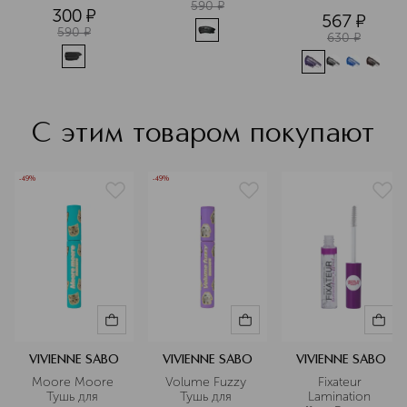
и объема
590
¤
300
¤
567
¤
590
¤
630
¤
С этим товаром покупают
-49%
-49%
VIVIENNE SABO
VIVIENNE SABO
VIVIENNE SABO
Moore Moore 
Volume Fuzzy 
Fixateur 
Тушь для 
Тушь для 
Lamination 