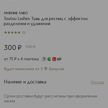
VIVIENNE SABO
Toutou Lashes Тушь для ресниц c эффектом
разделения и удлинения
(
1
)
5
из
5
1
300
¤
590
¤
от
75
¤
х 4 платежа
будет начислено
от
3
бонусов
Наличие и доставка
Москва
Сроки доставки будут рассчитаны при оформлении
заказа