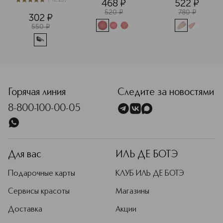
468
¤
522
¤
Суперобъем
5
из
5
4215
520
¤
780
¤
302
¤
550
¤
<p class="MsoNormal"><span style="font-size: 12.0pt; line
Горячая линия
Следите за новостями
8-800-100-00-05
Для вас
ИЛЬ ДЕ БОТЭ
Подарочные карты
КЛУБ ИЛЬ ДЕ БОТЭ
Сервисы красоты
Магазины
Доставка
Акции