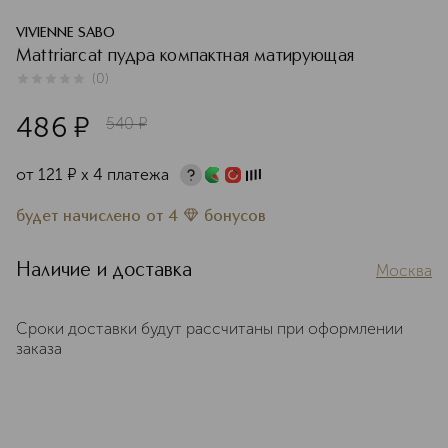
VIVIENNE SABO
Mattriarcat пудра компактная матирующая
(
0
)
0
из
5
0
486
¤
540
¤
от
121
¤
х 4 платежа
будет начислено
от
4
бонусов
Наличие и доставка
Москва
Сроки доставки будут рассчитаны при оформлении
заказа