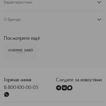
Характеристики
артикул
D215900592
О Бренде
Vivienne Sabó (Вивьен Сабо) —
французский бренд декоративной
косметики, вдохновленный
Посмотрите ещё
философией l'art de vivre à la français
— знаменитым умением жить,
возведенным в ранг искусства.
Креативный офис Vivienne Sabó
находится в самом центре Парижа —
на знаменитом проспекте
<p class="MsoNormal"><span style="font-size: 12.0pt; line
Елисейских Полей. Такое
расположение отражает характер
Vivienne Sabo: стильный, утончённый,
Горячая линия
Следите за новостями
вдохновлённый атмосферой
8-800-100-00-05
французской столицы. Именно здесь
рождаются идеи новых коллекций,
ведётся работа над дизайном
упаковки и разрабатываются