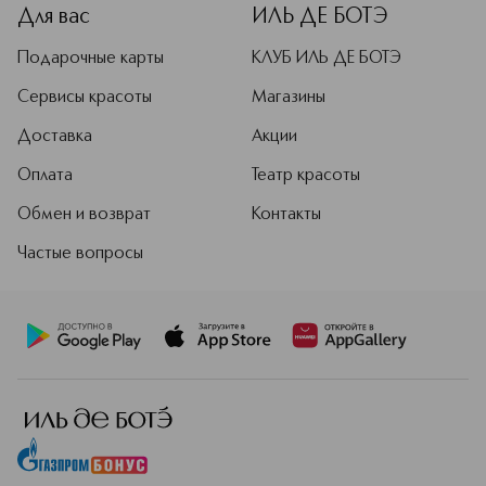
концепции продуктов. Парижский
Для вас
ИЛЬ ДЕ БОТЭ
офис — это не просто рабочее
пространство, а творческая
Подарочные карты
КЛУБ ИЛЬ ДЕ БОТЭ
лаборатория. Команда бренда
внимательно следит за трендами,
Сервисы красоты
Магазины
чтобы создавать продукты для
Доставка
Акции
макияжа, которые останутся
актуальными надолго.
Оплата
Театр красоты
Подробнее
Обмен и возврат
Контакты
Частые вопросы