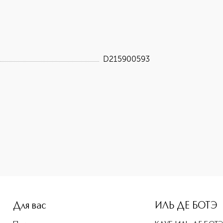
D215900593
-height: 107%; color: #00b0f0;">Косметичка Vivienne Sabo B
Для вас
ИЛЬ ДЕ БОТЭ