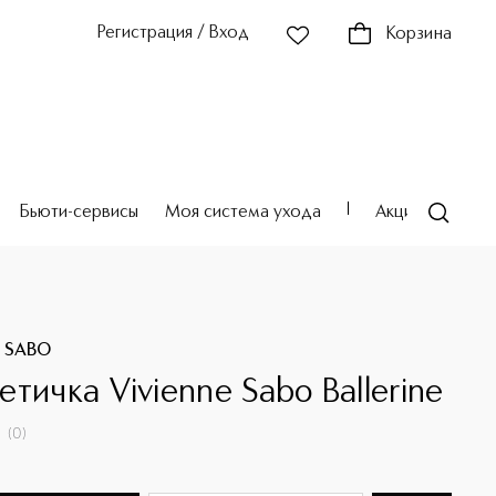
Регистрация / Вход
Корзина
Бьюти-сервисы
Моя система ухода
Акции
Театр
E SABO
етичка Vivienne Sabo Ballerine
(
0
)