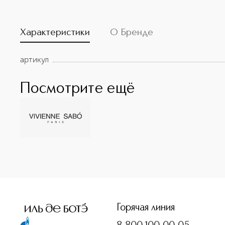
Характеристики
О Бренде
артикул
Посмотрите ещё
<p class="MsoNormal"><span style="font-size: 12.0pt; line
Горячая линия