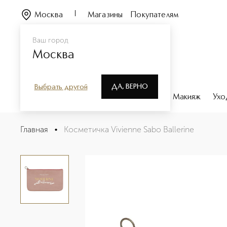
Москва
Магазины
Покупателям
Ваш город
Москва
ДА, ВЕРНО
Выбрать другой
Каталог
Бренды
Парфюмерия
Макияж
Ухо
Косметичка Vivienne Sabo Ballerine
Главная
•
Косметичка Vivienne Sabo Ballerine
Описание
Характеристики