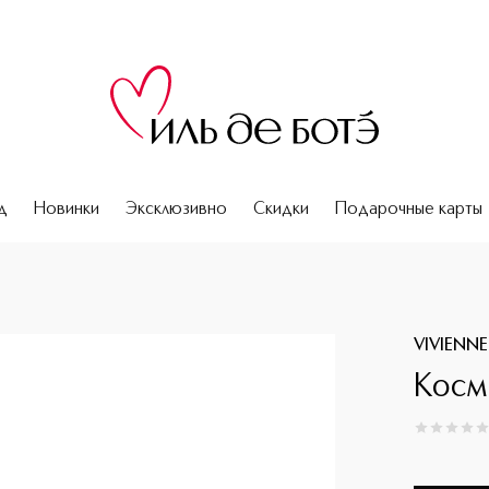
д
Новинки
Эксклюзивно
Скидки
Подарочные карты
VIVIENN
Косм
0
из
5
0