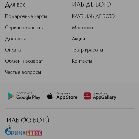
концепции продуктов. Парижский
Для вас
ИЛЬ ДЕ БОТЭ
офис — это не просто рабочее
пространство, а творческая
Подарочные карты
КЛУБ ИЛЬ ДЕ БОТЭ
лаборатория. Команда бренда
внимательно следит за трендами,
Сервисы красоты
Магазины
чтобы создавать продукты для
Доставка
Акции
макияжа, которые останутся
актуальными надолго.
Оплата
Театр красоты
Подробнее
Обмен и возврат
Контакты
Частые вопросы