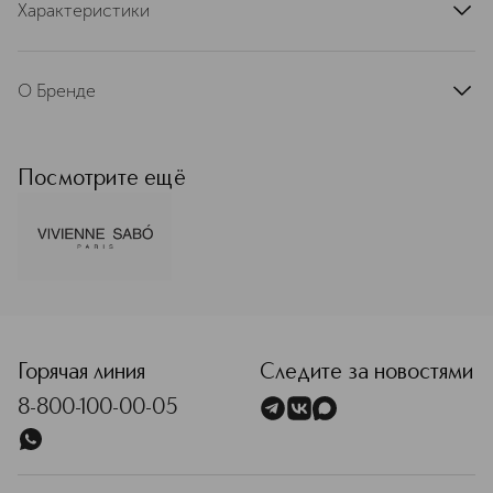
Характеристики
артикул
D215922858
О Бренде
Vivienne Sabó (Вивьен Сабо) —
французский бренд декоративной
косметики, вдохновленный
Посмотрите ещё
философией l'art de vivre à la français
— знаменитым умением жить,
возведенным в ранг искусства.
Креативный офис Vivienne Sabó
находится в самом центре Парижа —
на знаменитом проспекте
<p class="MsoNormal"><span style="font-size: 12.0pt; line
Елисейских Полей. Такое
расположение отражает характер
Vivienne Sabo: стильный, утончённый,
Горячая линия
Следите за новостями
вдохновлённый атмосферой
8-800-100-00-05
французской столицы. Именно здесь
рождаются идеи новых коллекций,
ведётся работа над дизайном
упаковки и разрабатываются