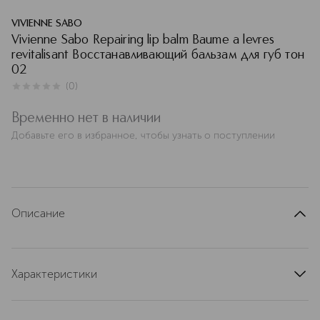
VIVIENNE SABO
Vivienne Sabo Repairing lip balm Baume a levres
revitalisant Восстанавливающий бальзам для губ тон
02
(
0
)
0
из
5
0
Временно нет в наличии
Добавьте его в избранное, чтобы узнать о поступлении
Описание
Характеристики
артикул
D215733108