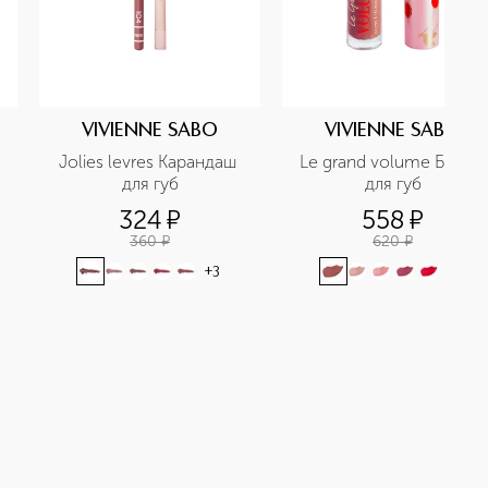
VIVIENNE SABO
VIVIENNE SABO
Jolies levres Карандаш 
Le grand volume Блеск 
 
для губ
для губ
324
¤
558
¤
360
¤
620
¤
+
3
+
4