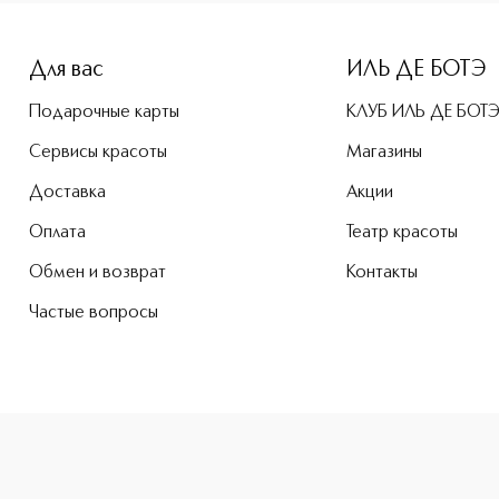
height: 107%; color: #00b0f0;">Tititint Тинт для губ приоб
Для вас
ИЛЬ ДЕ БОТЭ
Подарочные карты
КЛУБ ИЛЬ ДЕ БОТ
Сервисы красоты
Магазины
Доставка
Акции
Оплата
Театр красоты
Обмен и возврат
Контакты
Частые вопросы