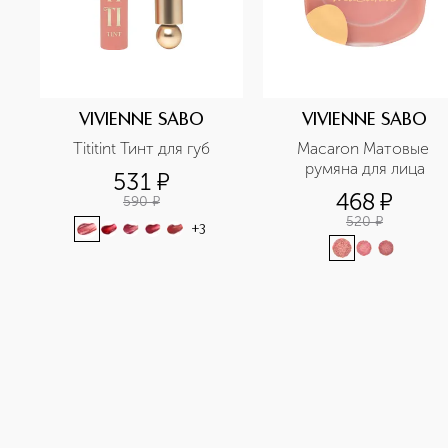
VIVIENNE SABO
VIVIENNE SABO
Tititint Тинт для губ
Macaron Матовые 
румяна для лица
531
¤
468
¤
590
¤
520
¤
+
3