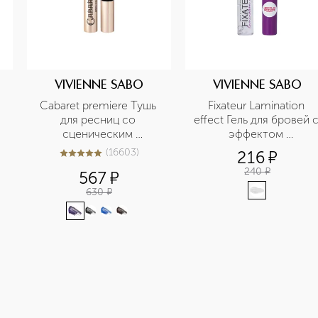
VIVIENNE SABO
VIVIENNE SABO
Cabaret premiere Тушь 
Fixateur Lamination 
для ресниц со 
effect Гель для бровей с
сценическим 
эффектом 
эффектом
ламинирования
(
16603
)
216
¤
5
из
5
16603
240
¤
567
¤
630
¤