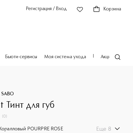
Регистрация / Вход
Корзина
Бьюти-сервисы
Моя система ухода
Акции
Театр
E SABO
int Тинт для губ
(
0
)
Еще 8
 Коралловый POURPRE ROSE