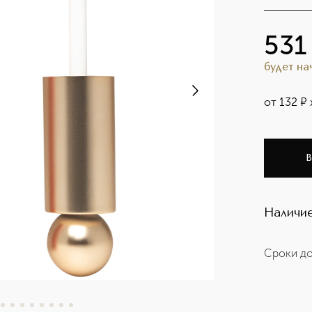
531
будет н
от
132
¤
В
Наличие
Сроки до