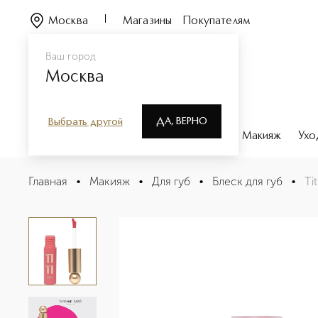
Москва
Магазины
Покупателям
Ваш город
Москва
ДА, ВЕРНО
Выбрать другой
Каталог
Бренды
Парфюмерия
Макияж
Ухо
Tititint Тинт для губ
Главная
•
Макияж
•
Для губ
•
Блеск для губ
•
Ti
Описание
Характеристики