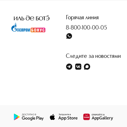
<p class="MsoNormal"><span style="font-size: 12.0pt; line-
Горячая линия
8-800-100-00-05
Следите за новостями