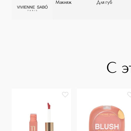
Макияж
Для губ
С э