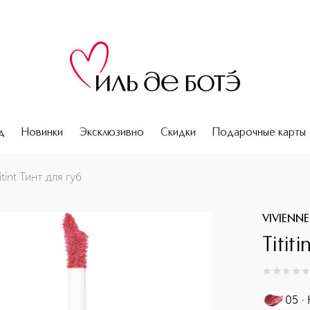
д
Новинки
Эксклюзивно
Скидки
Подарочные карты
titint Тинт для губ
VIVIENN
Titit
0
из
5
0
05 ·