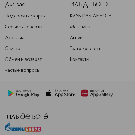
концепции продуктов. Парижский
Для вас
ИЛЬ ДЕ БОТЭ
офис — это не просто рабочее
пространство, а творческая
Подарочные карты
КЛУБ ИЛЬ ДЕ БОТЭ
лаборатория. Команда бренда
внимательно следит за трендами,
Сервисы красоты
Магазины
чтобы создавать продукты для
Доставка
Акции
макияжа, которые останутся
актуальными надолго.
Оплата
Театр красоты
Подробнее
Обмен и возврат
Контакты
Частые вопросы