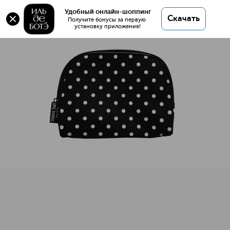
Оригинал 💯 Косметичка в горошек VIVIENNE
Удобный онлайн-шоппинг
Скачать
SABO купить в интернет магазине ИЛЬ ДЕ БОТЭ
Получите бонусы за первую 
установку приложения!
с доставкой.
Косметичка в горошек VIVIENNE SABO
Описание
Характеристики