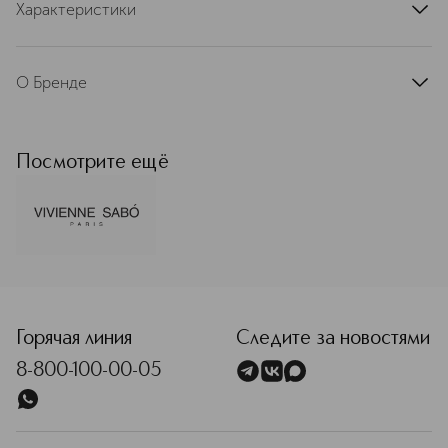
Характеристики
артикул
D215899192
О Бренде
Vivienne Sabó (Вивьен Сабо) —
французский бренд декоративной
косметики, вдохновленный
Посмотрите ещё
философией l'art de vivre à la français
— знаменитым умением жить,
возведенным в ранг искусства.
Креативный офис Vivienne Sabó
находится в самом центре Парижа —
на знаменитом проспекте
<p class="MsoNormal"><span style="font-size: 12.0pt; lin
Елисейских Полей. Такое
расположение отражает характер
Vivienne Sabo: стильный, утончённый,
Горячая линия
Следите за новостями
вдохновлённый атмосферой
8-800-100-00-05
французской столицы. Именно здесь
рождаются идеи новых коллекций,
ведётся работа над дизайном
упаковки и разрабатываются