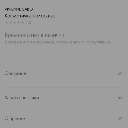
VIVIENNE SABO
Косметичка полосатая
(
0
)
0
из
5
0
Временно нет в наличии
Добавьте его в избранное, чтобы узнать о поступлении
Описание
Характеристики
артикул
D215900171VS
О Бренде