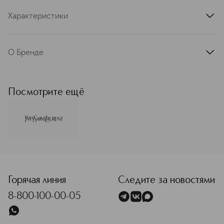
Характеристики
артикул
LA697001LRL
О Бренде
Продолжая дело Ив Сен-Лорана,
который на протяжении 40 лет
облекал в материальную форму дух
Посмотрите ещё
современной эпохи, YSL Beauty
следует его примеру, выражая
безмерное восхищение женщинами
и вдохновляя их творить и создавать
мир нашего времени.
Подробнее
<p class="MsoNormal"><span style="font-size: 12.0pt; line
Горячая линия
Следите за новостями
8-800-100-00-05