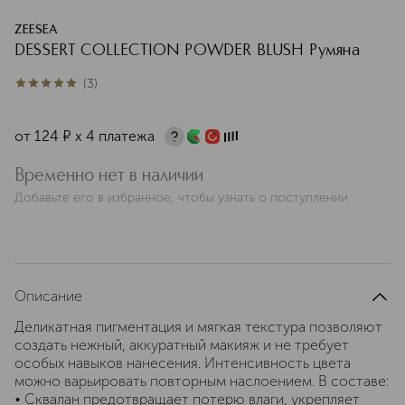
ZEESEA
DESSERT COLLECTION POWDER BLUSH Румяна
(
3
)
5
из
5
3
от
124
¤
х 4 платежа
Временно нет в наличии
Добавьте его в избранное, чтобы узнать о поступлении
Описание
Деликатная пигментация и мягкая текстура позволяют
создать нежный, аккуратный макияж и не требует
особых навыков нанесения. Интенсивность цвета
можно варьировать повторным наслоением. В составе:
• Сквалан предотвращает потерю влаги, укрепляет