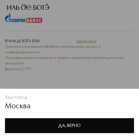
© ИЛЬ ДЕ БОТЭ
2026
Карта сайта
Политика в отношении обработки персональных данных и
конфиденциальности
Пользовательское соглашение и правила применения рекомендательных
технологий
Ведомость СОУТ
Ваш город
ДОБАВИТЬ В ИЗБРАННОЕ
Москва
Мы используем cookie-файлы и сервисы веб-аналитики. Они
необходимы для улучшения работы сайта. Подробнее –
OK
в
Политике конфиденциальности
ДА, ВЕРНО