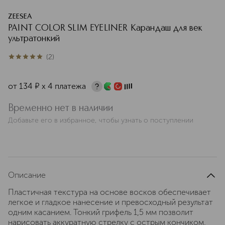
ZEESEA
PAINT COLOR SLIM EYELINER Карандаш для век
ультратонкий
(
2
)
5
из
5
2
от
134
¤
х 4 платежа
Временно нет в наличии
Добавьте его в избранное, чтобы узнать о поступлении
Описание
Пластичная текстура на основе восков обеспечивает
легкое и гладкое нанесение и превосходный результат
одним касанием. Тонкий грифель 1,5 мм позволит
нарисовать аккуратную стрелку с острым кончиком,