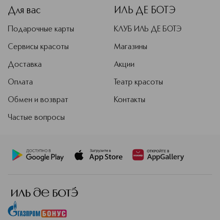
кожи. С каждым взмахом кисти ваше
Для вас
ИЛЬ ДЕ БОТЭ
лицо будет преображаться, и вы
больше не захотите расставаться с
Подарочные карты
КЛУБ ИЛЬ ДЕ БОТЭ
этими косметическими шедеврами!
Окружи себя красками, яркими
Сервисы красоты
Магазины
моментами и переживаниями,
эмоциями и вдохновением с ZEESEA!
Доставка
Акции
Подробнее
Оплата
Театр красоты
Обмен и возврат
Контакты
Частые вопросы