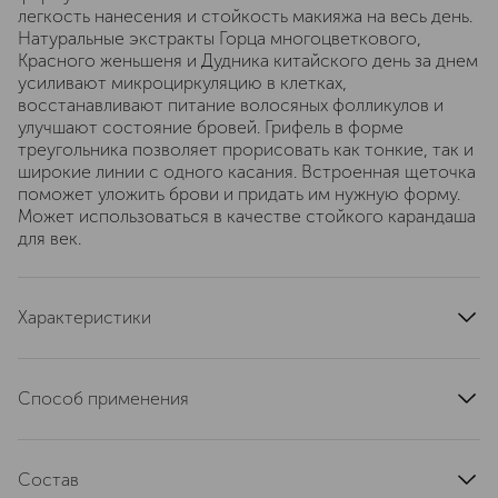
легкость нанесения и стойкость макияжа на весь день.
Натуральные экстракты Горца многоцветкового,
Красного женьшеня и Дудника китайского день за днем
усиливают микроциркуляцию в клетках,
восстанавливают питание волосяных фолликулов и
улучшают состояние бровей. Грифель в форме
треугольника позволяет прорисовать как тонкие, так и
широкие линии с одного касания. Встроенная щеточка
поможет уложить брови и придать им нужную форму.
Может использоваться в качестве стойкого карандаша
для век.
Характеристики
артикул
ZS-1338
Способ применения
Прорисуйте форму и заполните бровь короткими
штрихующими движениями в направлении
Состав
естественного роста волос. Для придания большей