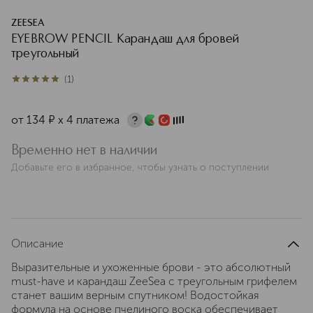
ZEESEA
EYEBROW PENCIL Карандаш для бровей
треугольный
(
1
)
5
из
5
1
от
134
¤
х 4 платежа
Временно нет в наличии
Добавьте его в избранное, чтобы узнать о поступлении
Описание
Выразительные и ухоженные брови - это абсолютный
must-have и карандаш ZeeSea с треугольным грифелем
станет вашим верным спутником! Водостойкая
формула на основе пчелиного воска обеспечивает