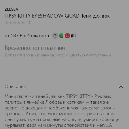
ZEESEA
TIPSY KITTY EYESHADOW QUAD Тени для век
(
0
)
0
из
5
0
от
187
¤
х 4 платежа
Временно нет в наличии
Добавьте его в избранное, чтобы узнать о поступлении
Описание
Мини палетки теней для век TIPSY KITTY - 2 новых
палитры в линейке Любовь к котикам — такая же
всепоглощающая и необъяснимая, как сами законы
природы. У них, конечно, множество приятных черт:
они пушистые и приятные на ощупь, умиротворяюще
мурлычат, даря нам минуты спокойствия и неги…А