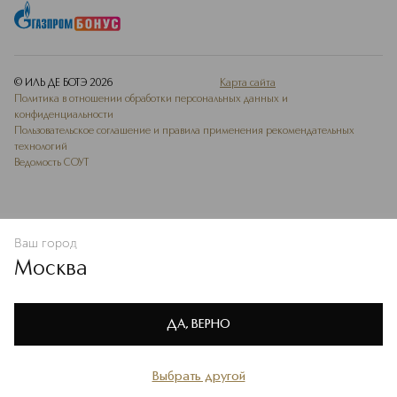
© ИЛЬ ДЕ БОТЭ
2026
Карта сайта
Политика в отношении обработки персональных данных и
конфиденциальности
Пользовательское соглашение и правила применения рекомендательных
технологий
Ведомость СОУТ
Ваш город
ДОБАВИТЬ В ИЗБРАННОЕ
Москва
Мы используем cookie-файлы и сервисы веб-аналитики. Они
необходимы для улучшения работы сайта. Подробнее –
OK
в
Политике конфиденциальности
ДА, ВЕРНО
Выбрать другой
Главная
Каталог
Избранное
Профиль
Корзина