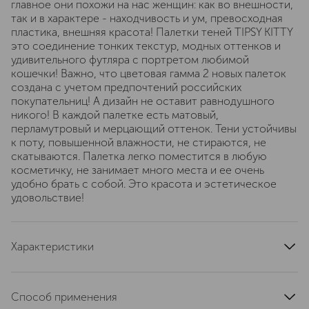
главное они похожи на нас женщин: как во внешности,
так и в характере - находчивость и ум, превосходная
пластика, внешняя красота! Палетки теней TIPSY KITTY
это соединение тонких текстур, модных оттенков и
удивительного футляра с портретом любимой
кошечки! Важно, что цветовая гамма 2 новых палеток
создана с учетом предпочтений российских
покупательниц! А дизайн не оставит равнодушного
никого! В каждой палетке есть матовый,
перламутровый и мерцающий оттенок. Тени устойчивы
к поту, повышенной влажности, не стираются, не
скатываются. Палетка легко поместится в любую
косметичку, не занимает много места и ее очень
удобно брать с собой. Это красота и эстетическое
удовольствие!
Характеристики
артикул
ZS-3395
Способ применения