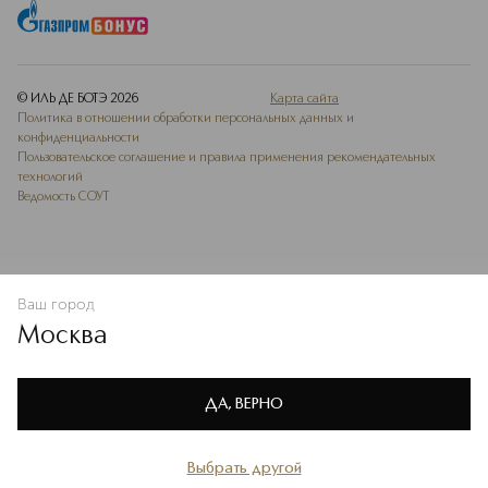
© ИЛЬ ДЕ БОТЭ
2026
Карта сайта
Политика в отношении обработки персональных данных и
конфиденциальности
Пользовательское соглашение и правила применения рекомендательных
технологий
Ведомость СОУТ
Ваш город
В КОРЗИНУ
КУПИТЬ СЕЙЧАС
Москва
Мы используем cookie-файлы и сервисы веб-аналитики. Они
необходимы для улучшения работы сайта. Подробнее –
OK
в
Политике конфиденциальности
ДА, ВЕРНО
Выбрать другой
Главная
Каталог
Избранное
Профиль
Корзина