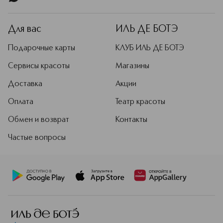
минералами, натуральными маслами
и экстрактами для увлажнения,
питания и улучшения состояния
Для вас
ИЛЬ ДЕ БОТЭ
кожи. С каждым взмахом кисти ваше
лицо будет преображаться, и вы
Подарочные карты
КЛУБ ИЛЬ ДЕ БОТЭ
больше не захотите расставаться с
этими косметическими шедеврами!
Сервисы красоты
Магазины
Окружи себя красками, яркими
Доставка
Акции
моментами и переживаниями,
эмоциями и вдохновением с ZEESEA!
Оплата
Театр красоты
Подробнее
Обмен и возврат
Контакты
Частые вопросы