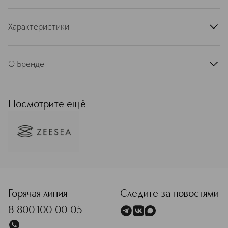
Характеристики
артикул
ZS-1942A
О Бренде
Художественный и изысканный,
сексуальный и уверенный,
вдохновлённый великими
Посмотрите ещё
произведениями искусства, бренд
ZEESEA наполнит вашу
повседневность эстетическим
удовольствием и красотой. Бренд
основан в 2011 году в Гуанчжоу, а
уже в 2018 году он стал лидером в
<p class="MsoNormal"><span style="font-size: 12.0pt; line-
топе китайских марок. Каждый
продукт ZEESEA –– это результат
последних достижений в области
Горячая линия
Следите за новостями
производства декоративной
8-800-100-00-05
косметики и ухода за кожей.
Текстуры обогащены витаминами,