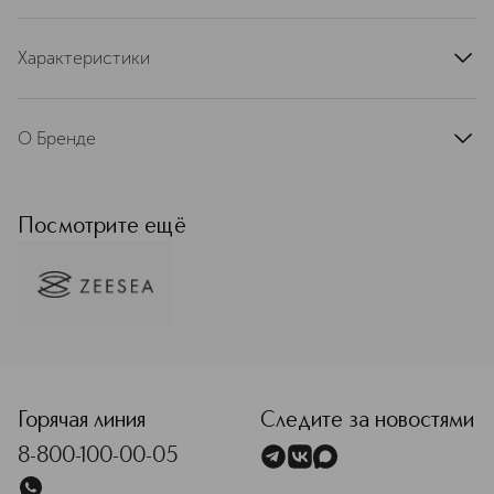
Характеристики
артикул
1203000505A
О Бренде
Художественный и изысканный,
сексуальный и уверенный,
вдохновлённый великими
Посмотрите ещё
произведениями искусства, бренд
ZEESEA наполнит вашу
повседневность эстетическим
удовольствием и красотой. Бренд
основан в 2011 году в Гуанчжоу, а
уже в 2018 году он стал лидером в
<p class="MsoNormal"><span style="font-size: 12.0pt; line
топе китайских марок. Каждый
продукт ZEESEA –– это результат
последних достижений в области
Горячая линия
Следите за новостями
производства декоративной
8-800-100-00-05
косметики и ухода за кожей.
Текстуры обогащены витаминами,