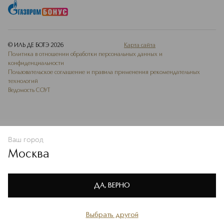
© ИЛЬ ДЕ БОТЭ
2026
Карта сайта
Политика в отношении обработки персональных данных и
конфиденциальности
Пользовательское соглашение и правила применения рекомендательных
технологий
Ведомость СОУТ
Ваш город
В КОРЗИНУ
КУПИТЬ СЕЙЧАС
Москва
Мы используем cookie-файлы и сервисы веб-аналитики. Они
необходимы для улучшения работы сайта. Подробнее –
OK
в
Политике конфиденциальности
ДА, ВЕРНО
Выбрать другой
Главная
Каталог
Избранное
Профиль
Корзина