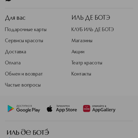
минералами, натуральными маслами
и экстрактами для увлажнения,
питания и улучшения состояния
Для вас
ИЛЬ ДЕ БОТЭ
кожи. С каждым взмахом кисти ваше
лицо будет преображаться, и вы
Подарочные карты
КЛУБ ИЛЬ ДЕ БОТЭ
больше не захотите расставаться с
этими косметическими шедеврами!
Сервисы красоты
Магазины
Окружи себя красками, яркими
Доставка
Акции
моментами и переживаниями,
эмоциями и вдохновением с ZEESEA!
Оплата
Театр красоты
Подробнее
Обмен и возврат
Контакты
Частые вопросы