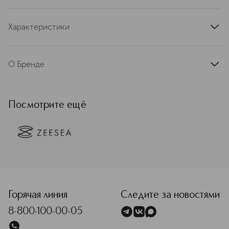
Характеристики
артикул
ZS-2060A
О Бренде
Художественный и изысканный,
сексуальный и уверенный,
вдохновлённый великими
Посмотрите ещё
произведениями искусства, бренд
ZEESEA наполнит вашу
повседневность эстетическим
удовольствием и красотой. Бренд
основан в 2011 году в Гуанчжоу, а
уже в 2018 году он стал лидером в
<p class="MsoNormal"><span style="font-size: 12.0pt; line
топе китайских марок. Каждый
продукт ZEESEA –– это результат
последних достижений в области
Горячая линия
Следите за новостями
производства декоративной
8-800-100-00-05
косметики и ухода за кожей.
Текстуры обогащены витаминами,