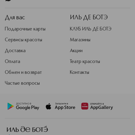
минералами, натуральными маслами
и экстрактами для увлажнения,
питания и улучшения состояния
Для вас
ИЛЬ ДЕ БОТЭ
кожи. С каждым взмахом кисти ваше
лицо будет преображаться, и вы
Подарочные карты
КЛУБ ИЛЬ ДЕ БОТЭ
больше не захотите расставаться с
этими косметическими шедеврами!
Сервисы красоты
Магазины
Окружи себя красками, яркими
Доставка
Акции
моментами и переживаниями,
эмоциями и вдохновением с ZEESEA!
Оплата
Театр красоты
Подробнее
Обмен и возврат
Контакты
Частые вопросы