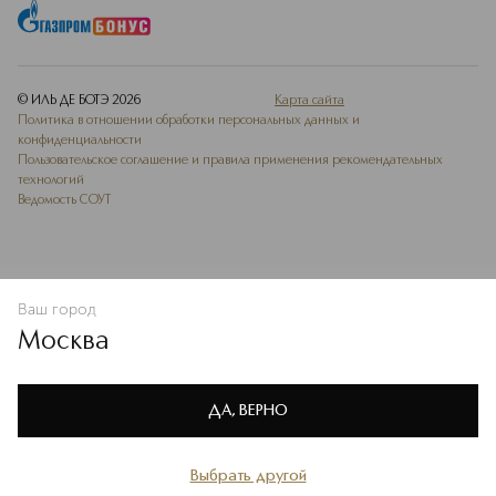
© ИЛЬ ДЕ БОТЭ
2026
Карта сайта
Политика в отношении обработки персональных данных и
конфиденциальности
Пользовательское соглашение и правила применения рекомендательных
технологий
Ведомость СОУТ
Ваш город
В КОРЗИНУ
КУПИТЬ СЕЙЧАС
Москва
Мы используем cookie-файлы и сервисы веб-аналитики. Они
необходимы для улучшения работы сайта. Подробнее –
OK
в
Политике конфиденциальности
ДА, ВЕРНО
Выбрать другой
Главная
Каталог
Избранное
Профиль
Корзина