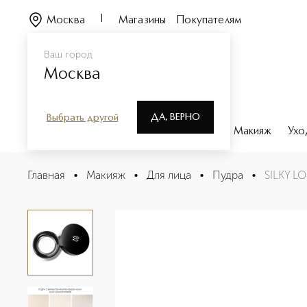
Москва
Магазины
Покупателям
Ваш город
Москва
ДА, ВЕРНО
Выбрать другой
Каталог
Бренды
Парфюмерия
Макияж
Ухо
SILKY LOOSE POWDER Пудра рассыпчатая
Главная
•
Макияж
•
Для лица
•
Пудра
•
SILKY L