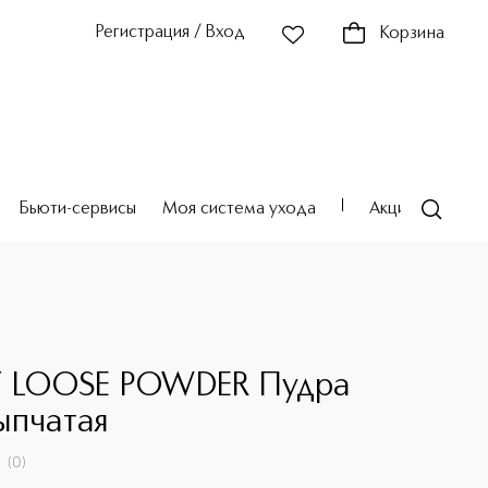
Регистрация / Вход
Корзина
Бьюти-сервисы
Моя система ухода
Акции
Театр
Y LOOSE POWDER Пудра
ыпчатая
(
0
)