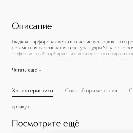
Описание
Гладкая фарфоровая кожа в течение всего дня - это 
незаметная рассыпчатая текстура пудры Silky loose 
эффективно абсорбирует излишки кожного жира и сох
также скрывает несовершенства и выравнивает рельеф
Розы, Камелии, а также гидролизованный протеин же
Читать еще
увлажняют, разглаживают, подтягивают кожу и борютс
Белоснежный тон, если необходимо сохранить цвет м
для уставшей кожи и маскировки желтизны, Телесный 
Характеристики
Способ применения
С
артикул
Посмотрите ещё