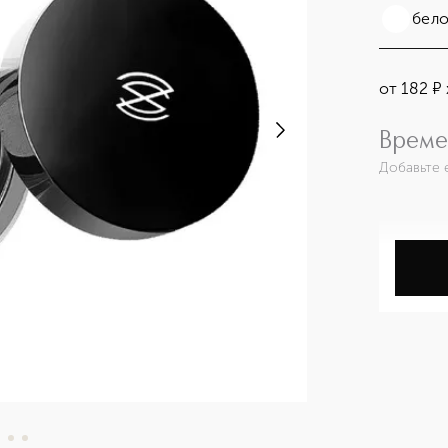
бел
от
182
¤
Време
Добавьте 