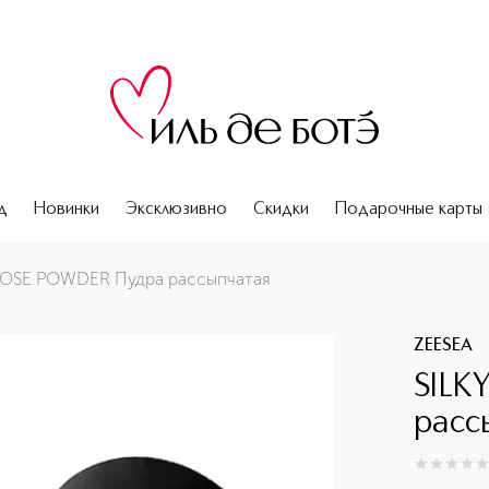
д
Новинки
Эксклюзивно
Скидки
Подарочные карты
OOSE POWDER Пудра рассыпчатая
ZEESEA
SILK
расс
0
из
5
0