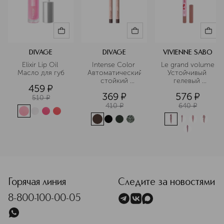
DIVAGE
DIVAGE
VIVIENNE SABO
Elixir Lip Oil 
Intense Color 
Le grand volume 
Масло для губ
Автоматический
Устойчивый 
 стойкий 
гелевый 
459
¤
карандаш для 
карандаш для 
369
¤
576
¤
глаз
губ
510
¤
410
¤
640
¤
<p class="MsoNormal"><span style="font-size: 12.0pt; lin
Горячая линия
Следите за новостями
8-800-100-00-05