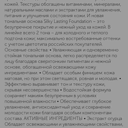
кожей. Текстуры обогащены витаминами, минералами,
натуральными маслами и экстрактами для увлажнения,
питания и улучшения состояния кожи. И новая
тональная основа Silky Lasting Foundation – это
безупречное покрытие и нежный уход ха кожей. В
линейке всего 2 тона – для холодного и теплого
подтона кожи; максимально востребованные оттенки
с учетом цветотипа российских покупателей.
Основные свойства: • Увлажняющая и одновременно
стойкая тональная основа, легко распределяется по
лицу благодаря сверхтонким пигментам и нежной
основе, обогащенной освежающими кожу
ингредиентами. • Обладает особым финишем: кожа
матовая, но при этом светящаяся, ровная и молодая. •
Эффективно выравнивает тон и текстуру кожи,
скрывая несовершенства • Водостойкая формула
сохраняет макияж безупречным в условиях
повышенной влажности • Обеспечивает глубокое
увлажнение, антиоксидантный уход и сохранение
молодости кожи благодаря особым компонентам
состава. АКТИВНЫЕ ИНГРЕДИЕНТЫ • Экстракт огурца
Обладает освежающими и увлажняющими свойствами,