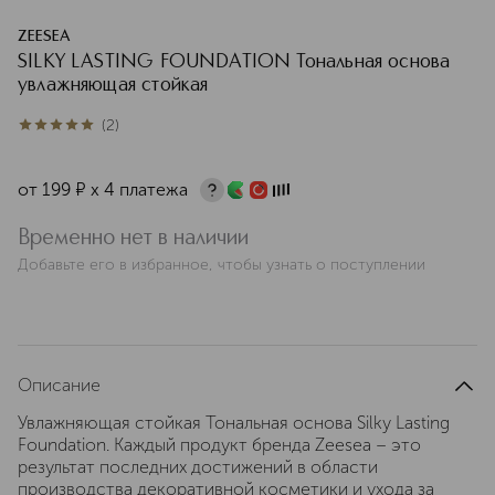
ZEESEA
SILKY LASTING FOUNDATION Тональная основа
увлажняющая стойкая
(
2
)
5
из
5
2
от
199
¤
х 4 платежа
Временно нет в наличии
Добавьте его в избранное, чтобы узнать о поступлении
Описание
Увлажняющая стойкая Тональная основа Silky Lasting
Foundation. Каждый продукт бренда Zeesea – это
результат последних достижений в области
производства декоративной косметики и ухода за