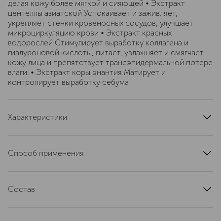
делая кожу более мягкой и сияющей • Экстракт
центеллы азиатской Успокаивает и заживляет,
укрепляет стенки кровеносных сосудов, улучшает
микроциркуляцию крови • Экстракт красных
водорослей Стимулирует выработку коллагена и
гиалуроновой кислоты, питает, увлажняет и смягчает
кожу лица и препятствует трансэпидермальной потере
влаги. • Экстракт коры энантия Матирует и
контролирует выработку себума
Характеристики
артикул
ZS-3690
Способ применения
Нанесите на лицо при помощи пальцев, кисти или
спонжа
Состав
AQUA, CYCLOPENTASILOXANE, CI 77891, BUTYLENE
GLYCOL, PROPANEDIOL, ETHYLHEXYL PALMITATE,