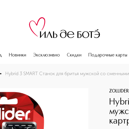
д
Новинки
Эксклюзивно
Скидки
Подарочные карты
ными картриджами
•
Hybrid 3 SMART Станок для бритья мужской со сменным
ZOLLIDER
Hybr
мужс
карт