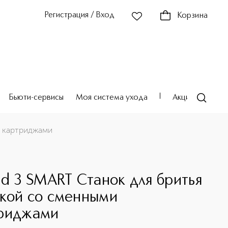
Регистрация / Вход
Корзина
Бьюти-сервисы
Моя система ухода
Акции
Театр
и картриджами
id 3 SMART Станок для бритья
кой со сменными
риджами