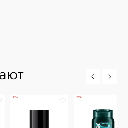
пают
-35%
-37%