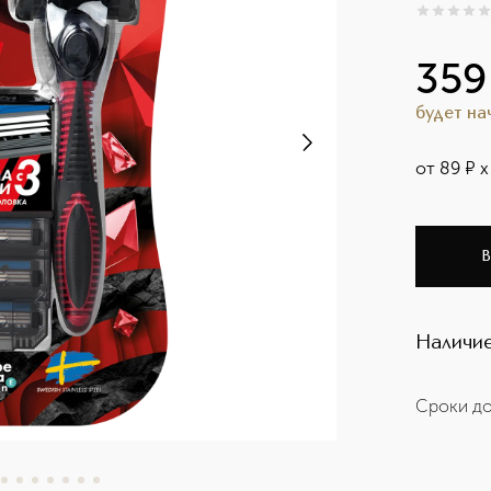
0
из
5
0
359
будет н
от
89
¤
х
В
Наличие
Сроки до