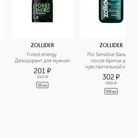
ZOLLIDER
ZOLLIDER
 
Forest energy 
Pro Sensitive Бальзам 
Дезодорант для мужчин 
после бритья для 
чувствительной кожи, 
201
¤
увлажняющий, 
302
¤
310
¤
смягчающий, от 
480
¤
покраснений, 
50 мл
цитрусовый аромат
150 мл