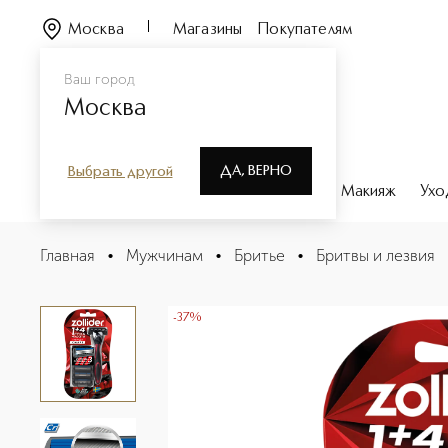
Москва
Магазины
Покупателям
Ваш город
Москва
ДА, ВЕРНО
Выбрать другой
Каталог
Бренды
Парфюмерия
Макияж
Ухо
Hybrid 3 SMART Станок для бритья мужской со смен
Главная
•
Мужчинам
•
Бритье
•
Бритвы и лезвия
Описание
Характеристики
-37%