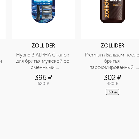
ZOLLIDER
ZOLLIDER
Hybrid 3 ALPHA Станок 
Premium Бальзам после
н
для бритья мужской со 
бритья 
сменными 
парфюмированный, 
картриджами
увлажняющий, 
396
¤
302
¤
восстанавливающий, 
620
¤
480
¤
от покраснений
150 мл