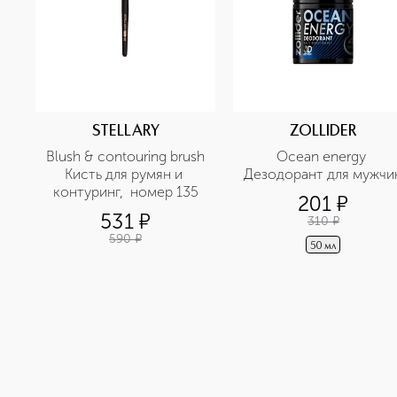
STELLARY
ZOLLIDER
Blush & contouring brush 
Ocean energy 
Кисть для румян и 
Дезодорант для мужчи
контуринг,  номер 135
201
¤
531
¤
310
¤
590
¤
50 мл