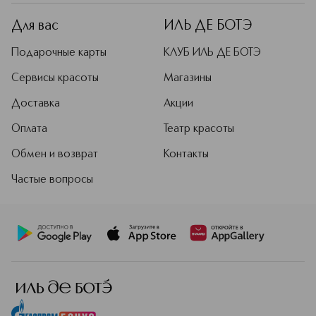
минимуме средств. Бренд
воспринимается как технологичный
Для вас
ИЛЬ ДЕ БОТЭ
и мужественный выбор, который
делает ежедневный уход
Подарочные карты
КЛУБ ИЛЬ ДЕ БОТЭ
комфортным и помогает выглядеть
собранно и достойно.
Сервисы красоты
Магазины
Подробнее
Доставка
Акции
Оплата
Театр красоты
Обмен и возврат
Контакты
Частые вопросы