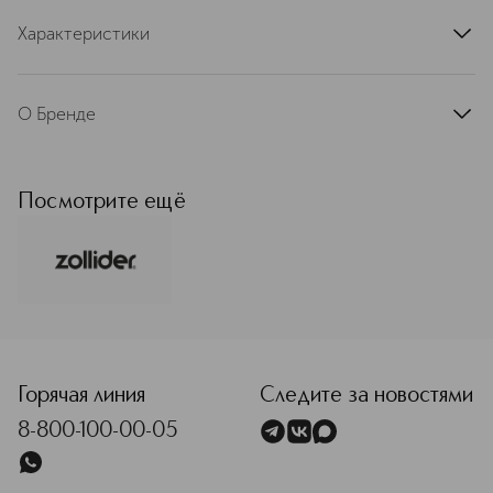
Характеристики
артикул
ZR1105000005
О Бренде
Zollider возник как ответ на запрос
практичных мужчин, которым нужен
простой, надежный и современный
Посмотрите ещё
уход без лишнего. От первых
решений для бритья бренд
естественно вырос в полноценную
линейку средств и наборов, сочетая
технологичность, продуманную
эргономику и лаконичный дизайн,
<p class="MsoNormal"><span style="font-size: 12.0pt; line
объединяя инновации и комфорт.
Сегодня Zollider выстроил живое
сообщество и понятную
Горячая линия
Следите за новостями
коммуникацию, оставаясь верным
8-800-100-00-05
идее мужского порядка и
уверенного стиля — мужской уход
без лишнего: максимум эффекта при