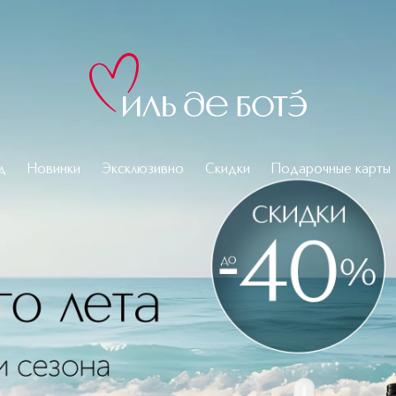
тики и парфюмерии
д
Новинки
Эксклюзивно
Скидки
Подарочные карты