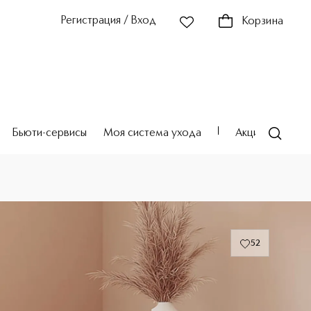
Регистрация / Вход
Корзина
Бьюти-сервисы
Моя система ухода
Акции
Театр
52