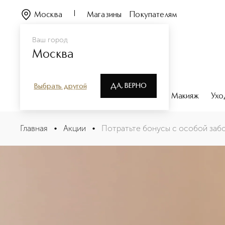
Москва
Магазины
Покупателям
Ваш город
Москва
ДА, ВЕРНО
Выбрать другой
Каталог
Бренды
Парфюмерия
Макияж
Ухо
Главная
•
Акции
•
Потратьте бонусы с особой забо
Потратьте бонусы с особо