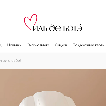
д
Новинки
Эксклюзивно
Скидки
Подарочные карты
той о себе!
й заботой о себе!