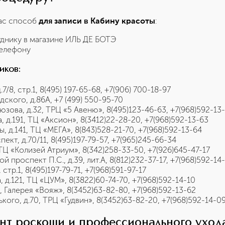
вас способ
:
для записи в Кабину красоты
уднику в магазине ИЛЬ ДЕ БОТЭ
телефону
иков:
.7/8, стр.1, 8(495) 197-65-68, +7(906) 700-18-97
дского, д.86А, +7 (499) 550-95-70
рюзова, д.32, ТРЦ «5 Авеню», 8(495)123-46-63, +7(968)592-13
а, д.191, ТЦ «Аксион», 8(3412)22-28-20, +7(968)592-13-63
ы, д.141, ТЦ «МЕГА», 8(843)528-21-70, +7(968)592-13-64
ект, д.70/11, 8(495)197-79-57, +7(965)245-66-34
, ТЦ «Колизей Атриум», 8(342)258-33-50, +7(926)645-47-17
й проспект П.С., д.39, лит.А, 8(812)232-37-17, +7(968)592-14
, стр.1, 8(495)197-79-71, +7(968)591-97-17
, д.121, ТЦ «ЦУМ», 8(3822)60-74-70, +7(968)592-14-10
94, Галерея «Вояж», 8(3452)63-82-80, +7(968)592-13-62
ького, д.70, ТРЦ «Гудвин», 8(3452)63-82-20, +7(968)592-14-0
ент роскоши и профессионального ухо