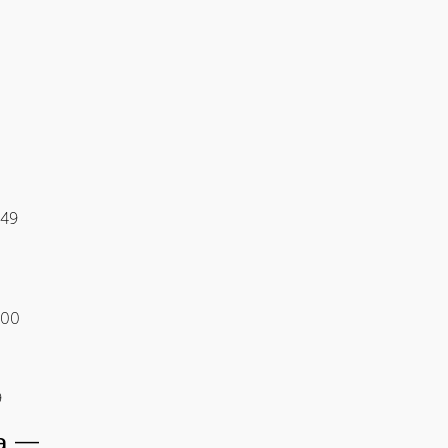
-49
-00
9
да —