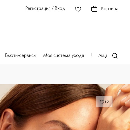
Регистрация / Вход
Корзина
Бьюти-сервисы
Моя система ухода
Акции
Театр
ходу за кожей и макияжу
36