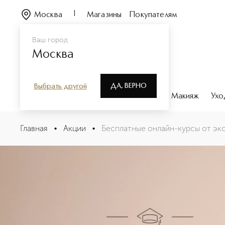
Москва
Магазины
Покупателям
Ваш город
Москва
ДА, ВЕРНО
Выбрать другой
Каталог
Бренды
Парфюмерия
Макияж
Ухо
Главная
•
Акции
•
Бесплатные онлайн-курсы от экс
Бесплатные онлайн-курсы