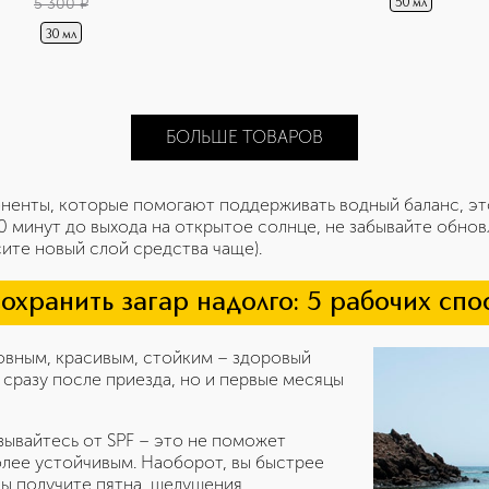
5 300
¤
50 мл
30 мл
БОЛЬШЕ ТОВАРОВ
енты, которые помогают поддерживать водный баланс, эт
 минут до выхода на открытое солнце, не забывайте обновл
сите новый слой средства чаще).
сохранить загар надолго: 5 рабочих спо
овным, красивым, стойким – здоровый
 сразу после приезда, но и первые месяцы
зывайтесь от SPF – это не поможет
более устойчивым. Наоборот, вы быстрее
вы получите пятна, шелушения,