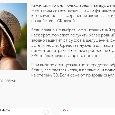
Кажется, что они только вредят загару, де
– не таким интенсивным. Но это фатальное
ключевую роль в сохранении здоровья эп
воздействия УФ-лучей.
Если правильно выбрать солнцезащитный пр
наоборот, поможет получить более ровный,
заодно защитит от сухости, шелушений, ож
эстетичности. Средства нужны и для защи
пигментации, рака – без них процесс не бу
SPF не блокируют загар полностью.
При выборе солнцезащитного средства обр
Если у вас светлая кожа, в первые дни пол
на степень 30. Если кожа от природы смугл
ля пляжа.
3 ЧАСА
-30%