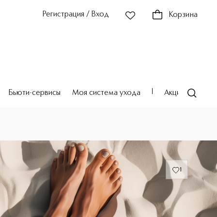
Регистрация / Вход
Корзина
Бьюти-сервисы
Моя система ухода
Акции
Театр
1