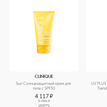
CLINIQUE
Sun Солнцезащитный крем для 
UV PLUS [
тела c SPF50
Trans
защитны
4 117
¤
5 490
¤