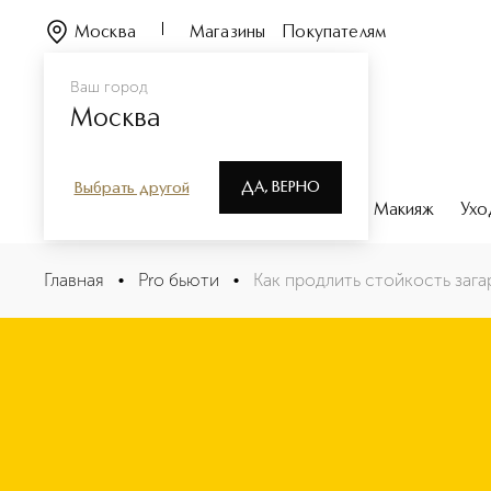
Москва
Магазины
Покупателям
Ваш город
Москва
ДА, ВЕРНО
Выбрать другой
Каталог
Бренды
Парфюмерия
Макияж
Ухо
Главная
•
Pro бьюти
•
Как продлить стойкость зага
Как сохранить загар пос