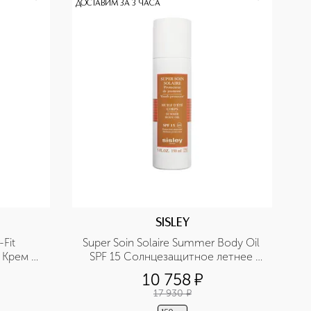
ДОСТАВИМ ЗА 3 ЧАСА
SISLEY
Fit 
Super Soin Solaire Summer Body Oil 
Крем 
SPF 15 Солнцезащитное летнее 
основе 
масло для тела
10 758
¤
ллы
17 930
¤