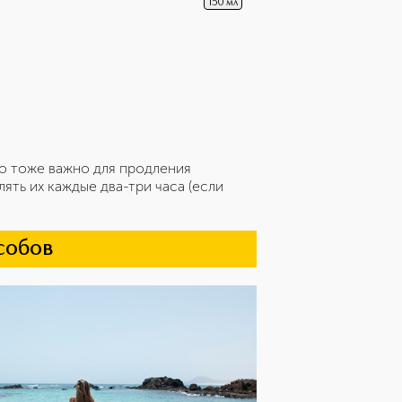
150 мл
о тоже важно для продления
ять их каждые два-три часа (если
собов