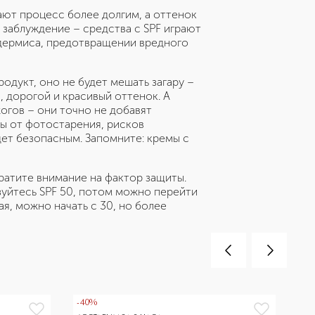
лают процесс более долгим, а оттенок
 заблуждение – средства с SPF играют
идермиса, предотвращении вредного
одукт, оно не будет мешать загару –
 дорогой и красивый оттенок. А
огов – они точно не добавят
ты от фотостарения, рисков
дет безопасным. Запомните: кремы с
атите внимание на фактор защиты.
ьзуйтесь SPF 50, потом можно перейти
ая, можно начать с 30, но более
-40%
ДО