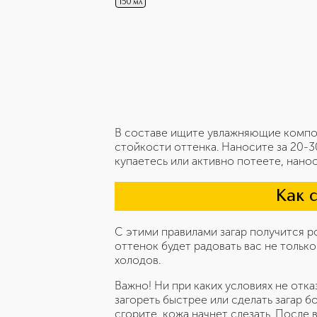
150 мл
В составе ищите увлажняющие компон
стойкости оттенка. Наносите за 20-30
купаетесь или активно потеете, нано
Как 
С этими правилами загар получится р
оттенок будет радовать вас не только
холодов.
Важно! Ни при каких условиях не отка
загореть быстрее или сделать загар 
сгорите, кожа начнет слезать. После 