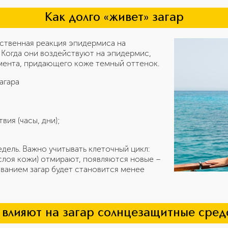
Как долго «живет» загар
ественная реакция эпидермиса на
 Когда они воздействуют на эпидермис,
мента, придающего коже темный оттенок.
агара
ия (часы, дни);
едель. Важно учитывать клеточный цикл:
слоя кожи) отмирают, появляются новые –
ванием загар будет становится менее
 влияют на загар солнцезащитные сред