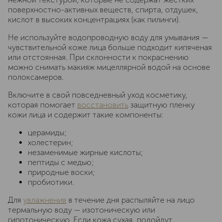
поверхностно-активных веществ, спирта, отдушек,
кислот в высоких концентрациях (как пилинги).
Не используйте водопроводную воду для умывания —
чувствительной коже лица больше подходит кипяченая
или отстоянная. При склонности к покраснению
можно снимать макияж мицеллярной водой на основе
полоксамеров.
Включите в свой повседневный уход косметику,
которая помогает
восстановить
защитную пленку
кожи лица и содержит такие компоненты:
церамиды;
холестерин;
незаменимые жирные кислоты;
пептиды с медью;
природные воски;
пробиотики.
Для
увлажнения
в течение дня распыляйте на лицо
термальную воду — изотоническую или
гипотоническую. Если кожа сухая, подойдут