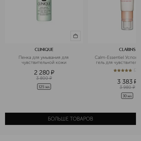
CLINIQUE
CLARINS
Пенка для умывания для 
Calm-Essentiel Успока
чувствительной кожи
гель для чувствитель
(
36
2 280
¤
5
из
5
36
3 800
¤
3 383
¤
3 980
¤
125 мл
30 мл
БОЛЬШЕ ТОВАРОВ