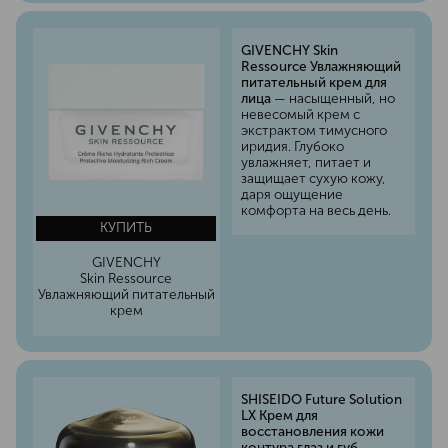
GIVENCHY Skin
Ressource Увлажняющий
питательный крем для
лица
— насыщенный, но
невесомый крем с
экстрактом тимусного
иридия. Глубоко
увлажняет, питает и
защищает сухую кожу,
даря ощущение
комфорта на весь день.
КУПИТЬ
GIVENCHY
Skin Ressource
Увлажняющий питательный
крем
SHISEIDO Future Solution
LX Крем для
восстановления кожи
контура глаз и губ
—