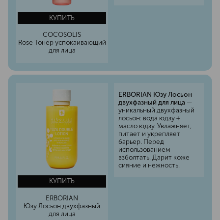
КУПИТЬ
COCOSOLIS
Rose Тонер успокаивающий
для лица
ERBORIAN Юзу Лосьон
двухфазный для лица
—
уникальный двухфазный
лосьон: вода юдзу +
масло юдзу. Увлажняет,
питает и укрепляет
барьер. Перед
использованием
взболтать. Дарит коже
сияние и нежность.
КУПИТЬ
ERBORIAN
Юзу Лосьон двухфазный
для лица