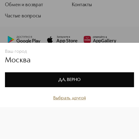
Обмен и возврат
Контакты
Частые вопросы
Ваш город
Москва
Мы используем cookie-файлы и сервисы веб-аналитики. Они
необходимы для улучшения работы сайта. Подробнее –
OK
в
Политике конфиденциальности
ДА, ВЕРНО
© ИЛЬ ДЕ БОТЭ
2026
Карта сайта
Выбрать другой
Главная
Каталог
Избранное
Профиль
Корзина
Политика в отношении обработки персональных данных и
конфиденциальности
Пользовательское соглашение и правила применения рекомендательных
технологий
Ведомость СОУТ