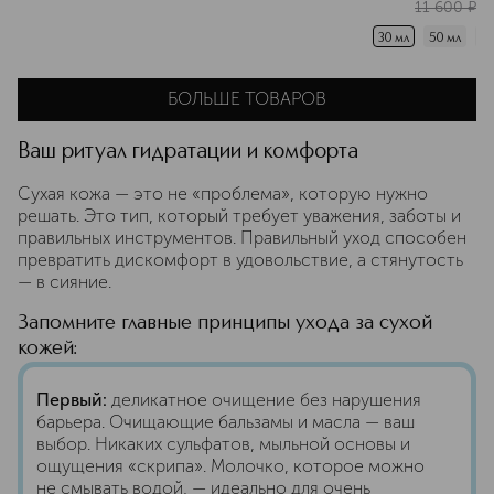
11 600
¤
30 мл
50 мл
75
БОЛЬШЕ ТОВАРОВ
Ваш ритуал гидратации и комфорта
Сухая кожа — это не «проблема», которую нужно
решать. Это тип, который требует уважения, заботы и
правильных инструментов. Правильный уход способен
превратить дискомфорт в удовольствие, а стянутость
— в сияние.
Запомните главные принципы ухода за сухой
кожей:
Первый:
деликатное очищение без нарушения
барьера. Очищающие бальзамы и масла — ваш
выбор. Никаких сульфатов, мыльной основы и
ощущения «скрипа». Молочко, которое можно
не смывать водой, — идеально для очень