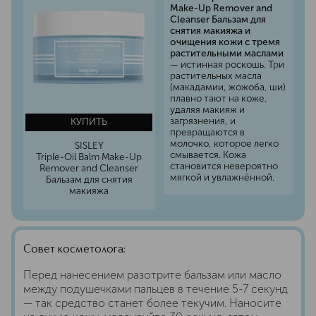
Make-Up Remover and
Cleanser Бальзам для
снятия макияжа и
очищения кожи с тремя
растительными маслами
— истинная роскошь. Три
растительных масла
(макадамии, жожоба, ши)
плавно тают на коже,
удаляя макияж и
загрязнения, и
КУПИТЬ
превращаются в
молочко, которое легко
SISLEY
смывается. Кожа
Triple-Oil Balm Make-Up
становится невероятно
Remover and Cleanser
мягкой и увлажнённой.
Бальзам для снятия
макияжа
Совет косметолога:
Перед нанесением разотрите бальзам или масло
между подушечками пальцев в течение 5-7 секунд
— так средство станет более текучим. Наносите