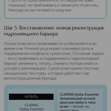
строго по орбитальной кости (твёрдому краю
глазницы), не приближаясь к линии роста ресниц.
Никогда не растягивайте кожу век.
Шаг 5. Восстановление: ночная реконструкция
гидролипидного барьера
Ночью кожа восстанавливается и обновляется во
время сна. Ночной уход играет ключевую роль в
поддержании комфорта сухой кожи. Основная задача
— восстанавливать и поддерживать гидролипидный
барьер: увлажнять, питать, снижать потерю влаги и
ускорять регенерацию. Сухой коже нужны плотные,
насыщенные текстуры, которые работают как
реконструкционная бригада.
CLARINS Hydra-Essentiel
КУПИТЬ
Увлажняющий ночной
крем для любого типа
CLARINS
кожи
— лёгкий, но
Hydra-Essentiel
интенсивно