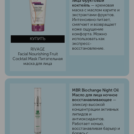
лица Фруктовый
коктейль
— кремовая
маска с маслом карите и
экстрактами фруктов.
Интенсивно питает,
смягчает и возвращает
коже ощущение
комфорта. Можно
использовать как
КУПИТЬ
экспресс-
восстановление.
RIVAGE
Facial Nourishing Fruit
Cocktail Mask Питательная
маска для лица
MBR Biochange Night Oil
Масло для лица ночное
восстанавливающее
—
эликсир высокой
концентрации активных
липидов и
антиоксидантов.
Работает ночью,
восстанавливая барьер и
борясь с