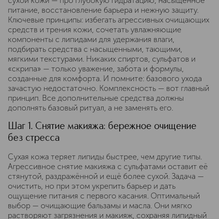
сухой кожи — про глубокую гидратацию, насыщенное
питание, восстановление барьера и нежную защиту.
Ключевые принципы: избегать агрессивных очищающих
средств и трения кожи, сочетать увлажняющие
компоненты с липидами для удержания влаги,
подбирать средства с насыщенными, тающими,
мягкими текстурами. Никаких спиртов, сульфатов и
«скрипа» — только уважение, забота и формулы,
созданные для комфорта. И помните: базового ухода
зачастую недостаточно. Комплексность — вот главный
принцип. Все дополнительные средства должны
дополнять базовый ритуал, а не заменять его.
Шаг 1. Снятие макияжа: бережное очищение
без стресса
Сухая кожа теряет липиды быстрее, чем другие типы.
Агрессивное снятие макияжа с сульфатами оставит её
стянутой, раздражённой и ещё более сухой. Задача —
очистить, но при этом укрепить барьер и дать
ощущение питания с первого касания. Оптимальный
выбор — очищающие бальзамы и масла. Они мягко
растворяют загрязнения и макияж, сохраняя липидный