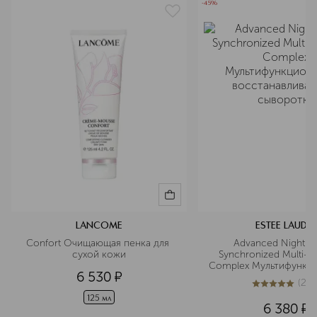
-45%
LANCOME
ESTEE LAUDER
Confort Очищающая пенка для 
Advanced Night Re
сухой кожи
Synchronized Multi-R
Complex Мультифункци
6 530
¤
восстанавливающая с
(
26
5
из
5
268
125 мл
6 380
¤