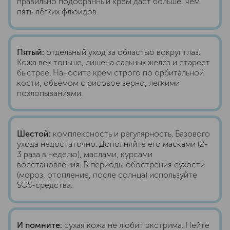
правильно подобранный крем даст больше, чем
пять лёгких флюидов.
Пятый:
отдельный уход за областью вокруг глаз.
Кожа век тоньше, лишена сальных желёз и стареет
быстрее. Наносите крем строго по орбитальной
кости, объёмом с рисовое зерно, лёгкими
похлопываниями.
Шестой:
комплексность и регулярность. Базового
ухода недостаточно. Дополняйте его масками (2-
3 раза в неделю), маслами, курсами
восстановления. В периоды обострения сухости
(мороз, отопление, после солнца) используйте
SOS-средства.
И помните:
сухая кожа не любит экстрима. Пейте