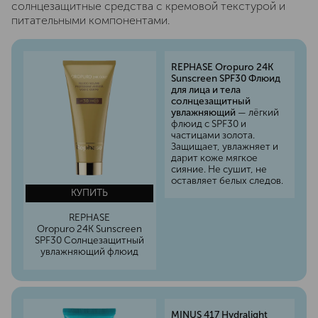
солнцезащитные средства с кремовой текстурой и
питательными компонентами.
REPHASE Oropuro 24K
Sunscreen SPF30 Флюид
для лица и тела
солнцезащитный
увлажняющий
— лёгкий
флюид с SPF30 и
частицами золота.
Защищает, увлажняет и
дарит коже мягкое
сияние. Не сушит, не
оставляет белых следов.
КУПИТЬ
REPHASE
Oropuro 24K Sunscreen
SPF30 Солнцезащитный
увлажняющий флюид
MINUS 417 Hydralight