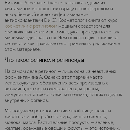
Витамин A (ретинол) часто называют одним из
«витаминов молодости» наряду с токоферолом и
аскорбиновой кислотой (витаминами-
антиоксидантами Е и C). Косметологи считают курс
косметики с ретинолом
мощным средством для
омоложения кожи и рекомендуют проходить его как
минимум один раз в год. Чем полезен для кожи лица
ретинол и как правильно его применять, расскажем в
этом материале.
Что такое ретинол и ретиноиды
На самом деле ретинол — лишь одна из неактивных
форм витамина A. Однако этот термин часто
используют для обозначения всех производных
витамина, который очень важен для зрения,
иммунитета, а также кожи, кишечника, легких и других
внутренних органов.
Мы получаем ретинол из животной пищи: печени
животных и рыб, рыбьего жира, яичного желтка,
молока, масла. Растительные продукты — зеленые,
желтые, оранжевые овощи и фрукты — это источники