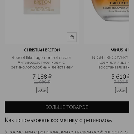
CHRISTIAN BRETON
MINUS 417
Retinol [like] age control cream 
NIGHT RECOVERY A-
Антивозрастной крем с 
Крем для лица ноч
ретинолоподобным действием
восстанавливающи
коллагеном и рети
7 188
¤
5 610
¤
11 980
¤
7 480
¤
50 мл
50 мл
БОЛЬШЕ ТОВАРОВ
Как использовать косметику с ретинолом
У косметики с ретиноидами есть свои особенности, о