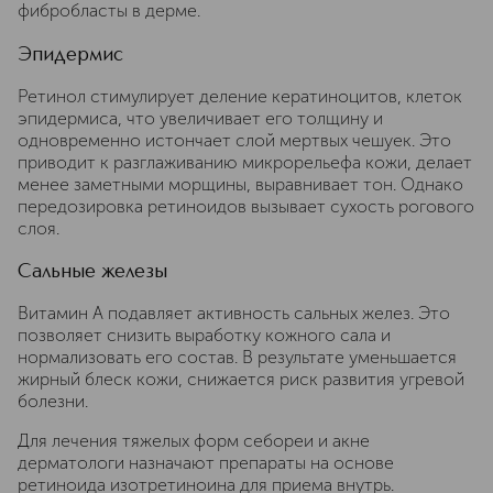
фибробласты в дерме.
Эпидермис
Ретинол стимулирует деление кератиноцитов, клеток
эпидермиса, что увеличивает его толщину и
одновременно истончает слой мертвых чешуек. Это
приводит к разглаживанию микрорельефа кожи, делает
менее заметными морщины, выравнивает тон. Однако
передозировка ретиноидов вызывает сухость рогового
слоя.
Сальные железы
Витамин A подавляет активность сальных желез. Это
позволяет снизить выработку кожного сала и
нормализовать его состав. В результате уменьшается
жирный блеск кожи, снижается риск развития угревой
болезни.
Для лечения тяжелых форм себореи и акне
дерматологи назначают препараты на основе
ретиноида изотретиноина для приема внутрь.