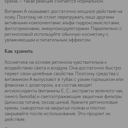
крема — такая реакция считается нормальной.
Витамин A оказывает достаточно мощное действие на
кожу. Поэтому не стоит перегружать лицо другими
активными компонентами: альфа-гидроксикислотами,
фитогормонами, иммуномодуляторами. Параллельно с
ретиноловой используйте обычную косметику с
увлажняющим и питательным эффектом.
Как хранить
Косметика на основе ретинола чувствительна к
воздействию света и воздуха. Она достаточно быстро
теряет свои целебные свойства. Поэтому средства с
витамином A выпускают в тубах с узким горлышком или
флаконах с дозатором, а в состав вводят
антиоксиданты (витамины E, C, экстракты зеленого чая,
гинкго Билоба) и светоотражающие защитные фильтры
(диоксид титана, оксид цинка). Храните ретиноловые
кремы, сыворотки на закрытых полках и плотно
закрывайте после использования. Это продлит их
действие.