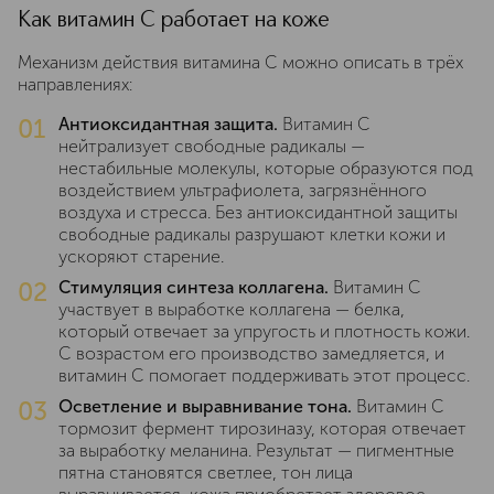
Как витамин C работает на коже
Механизм действия витамина C можно описать в трёх
направлениях:
01
Антиоксидантная защита.
Витамин C
нейтрализует свободные радикалы —
нестабильные молекулы, которые образуются под
воздействием ультрафиолета, загрязнённого
воздуха и стресса. Без антиоксидантной защиты
свободные радикалы разрушают клетки кожи и
ускоряют старение.
02
Стимуляция синтеза коллагена.
Витамин C
участвует в выработке коллагена — белка,
который отвечает за упругость и плотность кожи.
С возрастом его производство замедляется, и
витамин C помогает поддерживать этот процесс.
03
Осветление и выравнивание тона.
Витамин C
тормозит фермент тирозиназу, которая отвечает
за выработку меланина. Результат — пигментные
пятна становятся светлее, тон лица