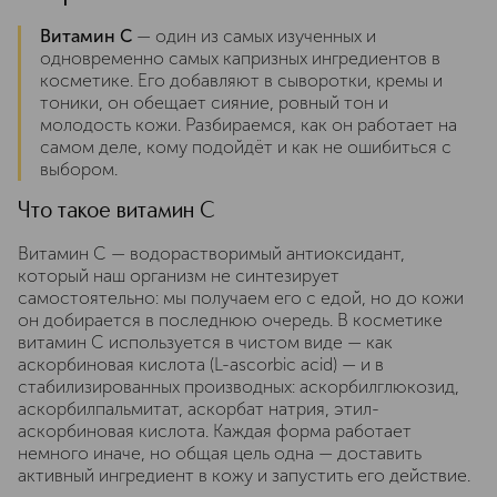
Витамин C
— один из самых изученных и
одновременно самых капризных ингредиентов в
косметике. Его добавляют в сыворотки, кремы и
тоники, он обещает сияние, ровный тон и
молодость кожи. Разбираемся, как он работает на
самом деле, кому подойдёт и как не ошибиться с
выбором.
Что такое витамин C
Витамин C — водорастворимый антиоксидант,
который наш организм не синтезирует
самостоятельно: мы получаем его с едой, но до кожи
он добирается в последнюю очередь. В косметике
витамин C используется в чистом виде — как
аскорбиновая кислота (L-ascorbic acid) — и в
стабилизированных производных: аскорбилглюкозид,
аскорбилпальмитат, аскорбат натрия, этил-
аскорбиновая кислота. Каждая форма работает
немного иначе, но общая цель одна — доставить
активный ингредиент в кожу и запустить его действие.