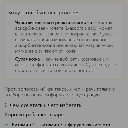
Кому стоит быть осторожнее:
!
Чувствительная и реактивная кожа
— чистая
аскорбиновая кислота (L-ascorbic acid) может
вызвать покалывание или покраснение. Лучше
выбирать стабилизированные производные:
аскорбилглюкозид или аскорбат натрия — они
мягче и не снижают pH кожи.
!
Сухая кожа
— важно выбирать кремовые или
масляные форматы с витамином C, а не водные
сыворотки с высокой кислотностью.
Противопоказаний как таковых нет — речь только о
подборе правильной формы и концентрации.
С чем сочетать и чего избегать
Хорошо работает в паре:
┿
Витамин C + витамин E + феруловая кислота.