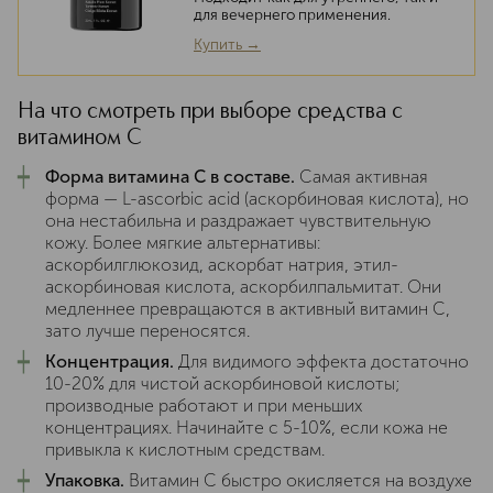
для вечернего применения.
Купить →
На что смотреть при выборе средства с
витамином C
┿
Форма витамина C в составе.
Самая активная
форма — L-ascorbic acid (аскорбиновая кислота), но
она нестабильна и раздражает чувствительную
кожу. Более мягкие альтернативы:
аскорбилглюкозид, аскорбат натрия, этил-
аскорбиновая кислота, аскорбилпальмитат. Они
медленнее превращаются в активный витамин C,
зато лучше переносятся.
┿
Концентрация.
Для видимого эффекта достаточно
10-20% для чистой аскорбиновой кислоты;
производные работают и при меньших
концентрациях. Начинайте с 5-10%, если кожа не
привыкла к кислотным средствам.
┿
Упаковка.
Витамин C быстро окисляется на воздухе