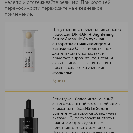
неделю и отслеживайте реакцию. При хорошей
переносимости переходите на ежедневное
применение.
Для утреннего применения хорошо
подойдёт
DR. JART+ Brightening
Serum Ampoule Ампульная
сыворотка с ниацинамидом и
витамином C
— сыворотка при
длительном использовании
помогает выровнять тон кожи и
скрыть пигментные пятна, пятна
после воспалений и мелкие
морщинки.
Купить →
Если нужен более интенсивный
антиоксидантный эффект, обратите
внимание на
SCENS Le Serum
Lumiere
— сыворотка объединяет
витамин C, феруловую кислоту и
ниацинамид, что усиливает
действие каждого компонента.
Подходит как для утреннего, так и