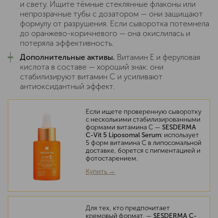
и свету. Ищите тёмные стеклянные флаконы или
непрозрачные тубы с дозатором — они защищают
формулу от разрушения. Если сыворотка потемнела
до оранжево-коричневого — она окислилась и
потеряла эффективность.
┿
Дополнительные активы.
Витамин E и феруловая
кислота в составе — хороший знак: они
стабилизируют витамин C и усиливают
антиоксидантный эффект.
Если ищете проверенную сыворотку
с несколькими стабилизированными
формами витамина C —
SESDERMA
C-Vit 5 Liposomal Serum
: использует
5 форм витамина C в липосомальной
доставке, борется с пигментацией и
фотостарением.
Купить →
Для тех, кто предпочитает
кремовый формат, —
SESDERMA C-