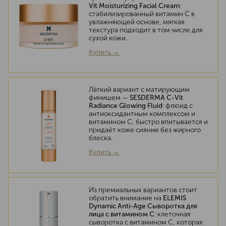
Vit Moisturizing Facial Cream
:
стабилизированный витамин C в
увлажняющей основе, мягкая
текстура подходит в том числе для
сухой кожи.
Купить →
Лёгкий вариант с матирующим
финишем —
SESDERMA C-Vit
Radiance Glowing Fluid
: флюид с
антиоксидантным комплексом и
витамином C, быстро впитывается и
придаёт коже сияние без жирного
блеска.
Купить →
Из премиальных вариантов стоит
обратить внимание на
ELEMIS
Dynamic Anti-Age Сыворотка для
лица с витамином C
: клеточная
сыворотка с витамином C, которая