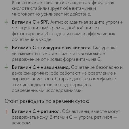
Классическое трио антиоксидантов: феруловая
кислота стабилизирует оба витамина и
многократно усиливает их действие.
┿
Витамин C + SPF.
Антиоксидантная защита утром +
солнцезащитный крем = двойной щит от
фотостарения. Это одно из самых эффективных
сочетаний в уходе.
┿
Витамин C + гиалуроновая кислота.
Гиалуронка
увлажняет и помогает смягчить возможное
раздражение от кислых форм витамина C.
┿
Витамин C + ниацинамид.
Сочетание безопасно и
даже синергично: оба работают на осветление и
выравнивание тона. Старые данные о конфликте
этих ингредиентов не подтверждены
современными исследованиями.
Стоит разводить по времени суток:
!
Витамин C + ретинол.
Оба активны, вместе могут
раздражать кожу. Витамин C — утром, ретинол —
вечером.