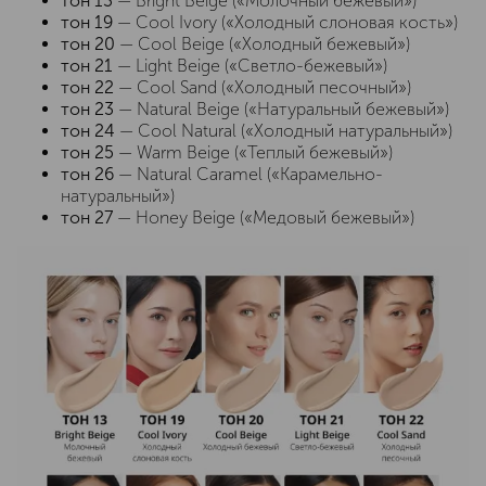
тон 13
— Bright Beige («Молочный бежевый»)
тон 19
— Cool Ivory («Холодный слоновая кость»)
тон 20
— Cool Beige («Холодный бежевый»)
тон 21
— Light Beige («Светло-бежевый»)
тон 22
— Cool Sand («Холодный песочный»)
тон 23
— Natural Beige («Натуральный бежевый»)
тон 24
— Cool Natural («Холодный натуральный»)
тон 25
— Warm Beige («Теплый бежевый»)
тон 26
— Natural Caramel («Карамельно-
натуральный»)
тон 27
— Honey Beige («Медовый бежевый»)