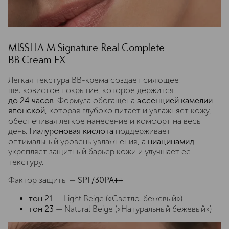
MISSHA М Signature Real Complete
BB Cream EX
Легкая текстура BB-крема создает сияющее
шелковистое покрытие, которое держится
до 24 часов
. Формула обогащена
эссенцией камелии
японской
, которая глубоко питает и увлажняет кожу,
обеспечивая легкое нанесение и комфорт на весь
день.
Гиалуроновая кислота
поддерживает
оптимальный уровень увлажнения, а
ниацинамид
укрепляет защитный барьер кожи и улучшает ее
текстуру.
Фактор защиты —
SPF/30PA++
тон 21
— Light Beige («Светло-бежевый»)
тон 23
— Natural Beige («Натуральный бежевый»)