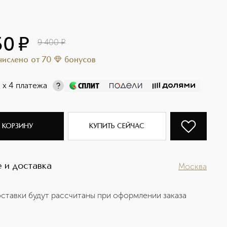
50
¤
9 400
¤
ачислено
от
70
бонусов
¤
х 4 платежа
 КОРЗИНУ
КУПИТЬ СЕЙЧАС
 и доставка
Москва
ставки будут рассчитаны при оформлении заказа