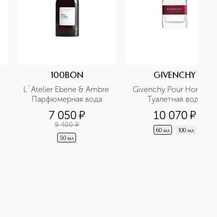
100BON
GIVENCHY
L`Atelier Ebene & Ambre 
Givenchy Pour Homme 
Парфюмерная вода
Туалетная вода
7 050
¤
10 070
¤
9 400
¤
60 мл
100 мл
50 мл