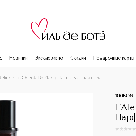
д
Новинки
Эксклюзивно
Скидки
Подарочные карты
telier Bois Oriental & Ylang Парфюмерная вода
100BON
L`Ate
Парф
0
из
5
0