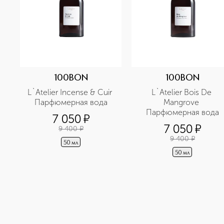
100BON
100BON
L`Atelier Incense & Cuir 
L`Atelier Bois De 
Парфюмерная вода
Mangrove 
Парфюмерная вода
7 050
¤
7 050
¤
9 400
¤
9 400
¤
50 мл
50 мл