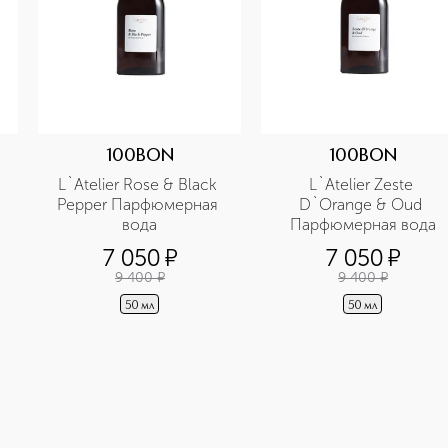
100BON
100BON
L`Atelier Rose & Black 
L`Atelier Zeste 
Pepper Парфюмерная 
D`Orange & Oud 
вода
Парфюмерная вода
7 050
¤
7 050
¤
9 400
¤
9 400
¤
50 мл
50 мл