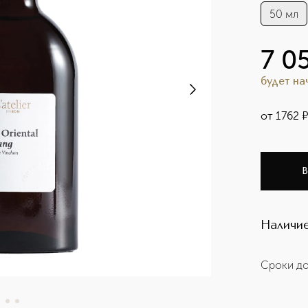
50 мл
7 0
будет н
от
1762
В
Наличие
Сроки до