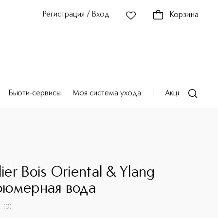
Регистрация / Вход
Корзина
Бьюти-сервисы
Моя система ухода
Акции
Театр
lier Bois Oriental & Ylang
юмерная вода
(
0
)