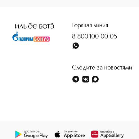
<p class="MsoNormal"><span style="font-size: 12.0pt; line
Горячая линия
8-800-100-00-05
Следите за новостями