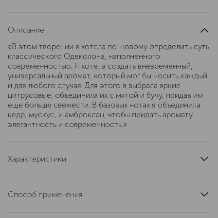
Описание
«В этом творении я хотела по-новому определить суть
классического Одеколона, наполненного
современностью. Я хотела создать вневременный,
универсальный аромат, который мог бы носить каждый
и для любого случая. Для этого я выбрала яркие
цитрусовые, объединила их с мятой и бучу, придав им
еще больше свежести. В базовых нотах я объединила
кедр, мускус, и амброксан, чтобы придать аромату
элегантность и современность.»
Характеристики
тип продукта
парфюмерная вода
верхние ноты
бергамот
Способ применения
ноты сердца
пачули
Только для наружного применения. Не для пищевых
базовые ноты
пачули