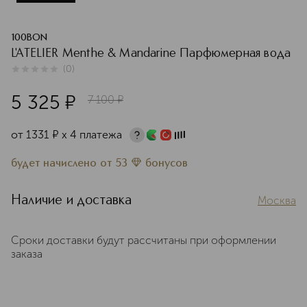
100BON
L'ATELIER Menthe & Mandarine Парфюмерная вода
(
0
)
0
из
5
0
5 325
¤
7 100
¤
от
1331
¤
х 4 платежа
будет начислено
от
53
бонусов
Наличие и доставка
Москва
Сроки доставки будут рассчитаны при оформлении
заказа