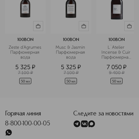
основана на трех принципах:
честные ароматы, натуральные
ингредиенты и доступная роскошь.
Подробнее
100BON
100BON
100BON
Zeste d'Agrumes 
Musc & Jasmin 
L`Atelier 
Парфюмерная 
Парфюмерная 
Incense & Cuir 
вода
вода
Парфюмерная 
вода
5 325
¤
5 325
¤
7 050
¤
7 100
¤
7 100
¤
9 400
¤
50 мл
50 мл
50 мл
<p class="MsoNormal"><span style="font-size: 12.0pt; line
Горячая линия
Следите за новостями
8-800-100-00-05