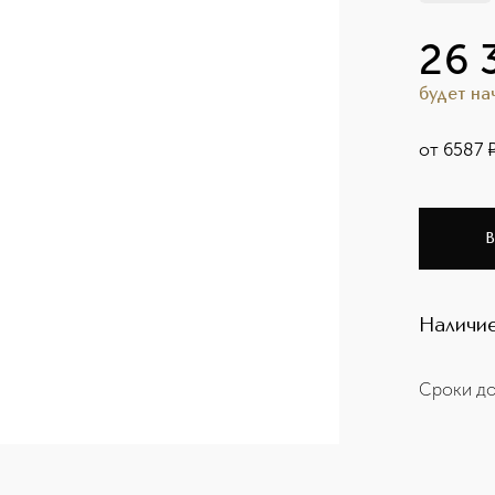
26 
будет н
от
6587
В
Наличие
Сроки до