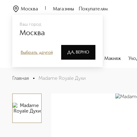
Москва
Магазины
Покупателям
Ваш город
Москва
ДА, ВЕРНО
Выбрать другой
Каталог
Бренды
Парфюмерия
Макияж
Ухо
Madame Royale Духи
Главная
•
Madame Royale Духи
Описание
Характеристики