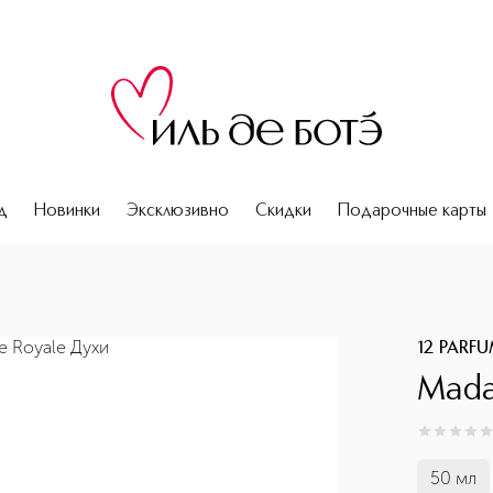
д
Новинки
Эксклюзивно
Скидки
Подарочные карты
12 PARF
Mada
0
из
5
0
50 мл