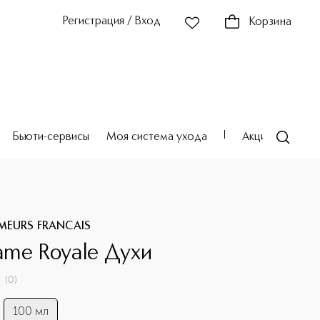
Регистрация / Вход
Корзина
Бьюти-сервисы
Моя система ухода
Акции
Театр
UMEURS FRANCAIS
me Royale Духи
(
0
)
100 мл