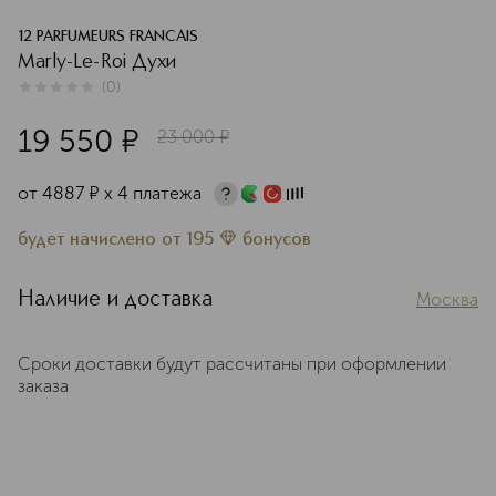
12 PARFUMEURS FRANCAIS
Marly-Le-Roi Духи
(
0
)
0
из
5
0
19 550
¤
23 000
¤
от
4887
¤
х 4 платежа
будет начислено
от
195
бонусов
Наличие и доставка
Москва
Сроки доставки будут рассчитаны при оформлении
заказа