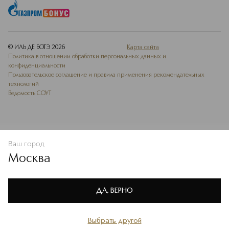
© ИЛЬ ДЕ БОТЭ
2026
Карта сайта
Политика в отношении обработки персональных данных и
конфиденциальности
Пользовательское соглашение и правила применения рекомендательных
технологий
Ведомость СОУТ
Ваш город
В КОРЗИНУ
КУПИТЬ СЕЙЧАС
Москва
Мы используем cookie-файлы и сервисы веб-аналитики. Они
необходимы для улучшения работы сайта. Подробнее –
OK
в
Политике конфиденциальности
ДА, ВЕРНО
Выбрать другой
Главная
Каталог
Избранное
Профиль
Корзина