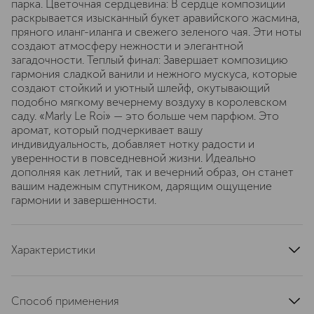
парка. Цветочная сердцевина: В сердце композиции
раскрывается изысканный букет аравийского жасмина,
пряного иланг-иланга и свежего зеленого чая. Эти ноты
создают атмосферу нежности и элегантной
загадочности. Теплый финал: Завершает композицию
гармония сладкой ванили и нежного мускуса, которые
создают стойкий и уютный шлейф, окутывающий
подобно мягкому вечернему воздуху в королевском
саду. «Marly Le Roi» — это больше чем парфюм. Это
аромат, который подчеркивает вашу
индивидуальность, добавляет нотку радости и
уверенности в повседневной жизни. Идеально
дополняя как летний, так и вечерний образ, он станет
вашим надежным спутником, дарящим ощущение
гармонии и завершенности.
Характеристики
верхние ноты
бергамот
базовые ноты
мускус
Способ применения
страна производства
Франция