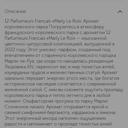
Описание
12 Parfumeurs Francais «Marly Le Roi»: Аромат
королевского парка Погрузитесь в атмосферу
французского королевского парка с ароматом 12
Parfumeurs Francais «Marly Le Roi» — изысканной
цветочно-цитрусовой композицией, выпущенной в
2022 году. Этот унисекс-парфюм, созданный под
впечатлением от старинного королевского городка
Марли-ле-Руа, где когда-то находилась резиденция
Людовика XIV, переносит вас в мир тенистых аллей,
изумрудных прудов и величественных статуй. Аромат
идеально передает энергию этого места, где богатое
историческое наследие сочетается с современной
жизненной силой. С ним вы сможете ощутить прохладу
королевского парка и тепло летнего дня в любой
момент. Ольфакторная прогулка по парку Марли:
Солнечное начало: Аромат открывается яркой и
свежей симфонией бергамота, кардамона и лимона.
Этот энергичный аккорд наполнен ощущением
радости и напоминает о прохладе тенистых аллей