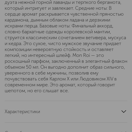
дуэта нежной горной лаванды и терпкого бергамота,
который интригует и завлекает. Средние ноты: В
сердце аромат раскрывается чувственной пряностью
кардамона, дымным облаком ладана и дерзкими
искрами перца. Базовые ноты: Финальный аккорд,
словно бархатные одежды королевской мантии,
струится классическим сочетанием ветивера, мускуса
и кедра. Это сухое, чисто мужское звучание придает
композиции невероятную стойкость и оставляет
легкий, но интересный шлейф. Mon Roi — это
роскошный парфюм, заключенный в элегантный флакон
объемом 50 мл. Он выгодно дополнит образ сильного,
уверенного в себе мужчины, позволив ему
почувствовать себя Карлом X или Людовиком XIV в
современном мире. Это аромат, который говорит
шепотом, но его слышат все.
Характеристики
верхние ноты
лаванда
ноты сердца
перец