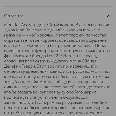
Описание
Mon Roi: Аромат, достойный короны В самом названии
духов Mon Roi сокрыт лучший в мире комплимент
мужчине — «мой король». И этот парфюм полностью
оправдывает свое королевское имя, даря ощущение
власти, благородства и безграничной харизмы. Перед
вами восточно-фужерная композиция от знаменитого
французского бренда Les 12 Parfumeurs Francais,
созданная парфюмерным дуэтом Алена Айона и
Дельфин Тьерри. Этот аромат, принадлежащий к
семейству древесных, пряных и цитрусовых, — для тех,
кто желает почувствовать себя настоящим потомком
«голубых кровей». Аромат обладает насыщенным и
сильным звучанием, где всего одной капли достаточно,
чтобы создать вокруг себя ауру особого шарма,
подчеркнуть статус и пленить окружающих
загадочностью. Его пирамида раскрывается подобно
церемонии облачения в королевские регалии: Верхние
ноты: Композиция начинается с аристократичного