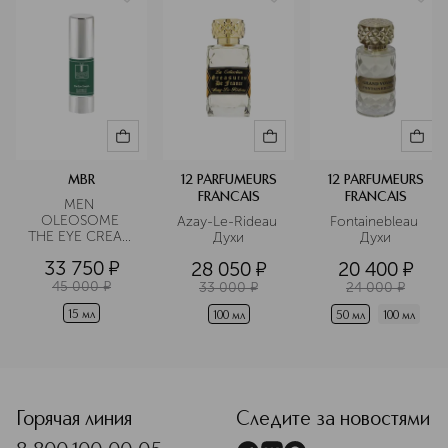
парфюмеров».
Подробнее
MBR
12 PARFUMEURS
12 PARFUMEURS
FRANCAIS
FRANCAIS
MEN 
OLEOSOME 
Azay-Le-Rideau 
Fontainebleau 
THE EYE CREAM 
Духи
Духи
Крем для 
33 750
¤
28 050
¤
20 400
¤
области вокруг 
глаз 
45 000
¤
33 000
¤
24 000
¤
разглаживающий
15 мл
100 мл
50 мл
100 мл
<p class="MsoNormal"><span style="font-size: 12.0pt; line
Горячая линия
Следите за новостями