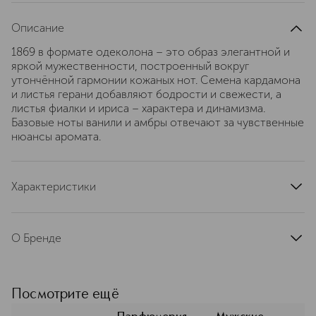
Описание
1869 в формате одеколона – это образ элегантной и
яркой мужественности, построенный вокруг
утончённой гармонии кожаных нот. Семена кардамона
и листья герани добавляют бодрости и свежести, а
листья фиалки и ириса – характера и динамизма.
Базовые ноты ванили и амбры отвечают за чувственные
нюансы аромата.
Характеристики
страна производства
Италия
артикул
85340430
О Бренде
Компания Acca Kappa основана в
Тревизо в 1869 году. Это настоящая
фабрика красоты, которую ценят во
Посмотрите ещё
всём мире за качество и эстетику