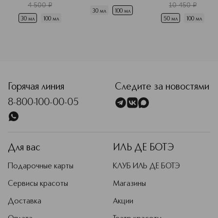
4 500
¤
10 450
¤
сей день является одним из лидеров
30 мл
100 мл
рынка.
30 мл
100 мл
50 мл
100 мл
Подробнее
<p class="MsoNormal"><span style="font-size: 12.0pt; line
Горячая линия
Следите за новостями
8-800-100-00-05
Для вас
ИЛЬ ДЕ БОТЭ
Подарочные карты
КЛУБ ИЛЬ ДЕ БОТЭ
Сервисы красоты
Магазины
Доставка
Акции