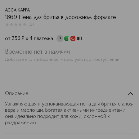
ACCA KAPPA
1869 Пена для бритья в дорожном формате
(
0
)
0
из
5
0
от
356
¤
х 4 платежа
Временно нет в наличии
Добавьте его в избранное, чтобы узнать о поступлении
Описание
Увлажняющая и успокаивающая пена для бритья с алоэ
вера и масло ши. Богатая активными ингредиентами,
она идеально подходит для кожи, склонной к
раздражению.