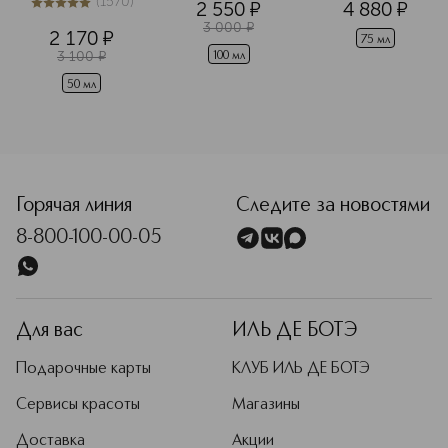
(
1570
)
2 550
¤
4 880
¤
бальзам для рук
5
из
5
1570
3 000
¤
2 170
¤
75 мл
3 100
¤
100 мл
50 мл
Горячая линия
Следите за новостями
8-800-100-00-05
Для вас
ИЛЬ ДЕ БОТЭ
Подарочные карты
КЛУБ ИЛЬ ДЕ БОТЭ
Сервисы красоты
Магазины
Доставка
Акции