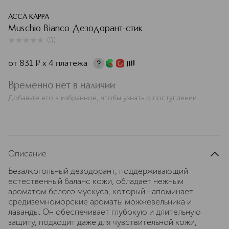
ACCA KAPPA
Muschio Bianco Дезодорант-стик
(
0
)
0
из
5
0
от
831
¤
х 4 платежа
Временно нет в наличии
Добавьте его в избранное, чтобы узнать о поступлении
Описание
Безалкогольный дезодорант, поддерживающий
естественный баланс кожи, обладает нежным
ароматом белого мускуса, который напоминает
средиземноморские ароматы можжевельника и
лаванды. Он обеспечивает глубокую и длительную
защиту, подходит даже для чувствительной кожи,