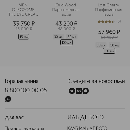
MEN 
Oud Wood 
Lost Cherry 
OLEOSOME 
Парфюмерная 
Парфюмерная 
THE EYE CREAM 
вода
вода
Крем для 
(
3
)
33 750
¤
43 200
¤
области вокруг 
4.4
из
5
3
глаз 
45 000
¤
48 000
¤
57 960
¤
разглаживающий
64 400
¤
15 мл
30 мл
50 мл
100 мл
30 мл
50 мл
100 мл
Горячая линия
Следите за новостями
8-800-100-00-05
Для вас
ИЛЬ ДЕ БОТЭ
Подарочные карты
КЛУБ ИЛЬ ДЕ БОТЭ