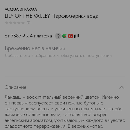
ACQUA DI PARMA
LILY OF THE VALLEY Парфюмерная вода
(
0
)
0
из
5
0
от
7387
¤
х 4 платежа
Временно нет в наличии
Добавьте его в избранное, чтобы узнать о поступлении
Описание
Ландыш – восхитительный весенний цветок. Именно
он первым распускает свои нежные бутоны с
наступлением весны и упоительно притягивает к себе
ласковые солнечные лучи, наполняя все вокруг
ангельским ароматом, укутывающим каждого в чувство
сладостного перерождения. В верхних нотах,