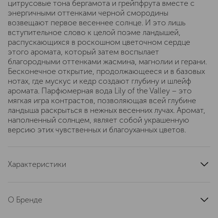
цитрусовые тона бергамота и грейпфрута вместе с
энергичными оттенками черной смородины
возвещают первое весеннее солнце. И это лишь
вступительное слово к целой поэме ландышей,
распускающихся в роскошном цветочном сердце
этого аромата, который затем воспылает
благородными оттенками жасмина, магнолии и герани.
Бесконечное открытие, продолжающееся и в базовых
нотах, где мускус и кедр создают глубину и шлейф
аромата. Парфюмерная вода Lily of the Valley – это
мягкая игра контрастов, позволяющая всей глубине
ландыша раскрыться в нежных весенних лучах. Аромат,
наполненный солнцем, являет собой украшенную
версию этих чувственных и благоуханных цветов.
Характеристики
страна производства
Италия
артикул
ADP081121
О Бренде
Acqua di Parma — нишевый