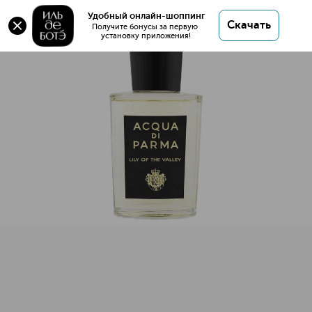
LILY OF THE VALLEY Парфюмерная вода
Удобный онлайн-шоппинг
Скачать
Получите бонусы за первую 
установку приложения!
LILY OF THE VALLEY Парфюмерная вода