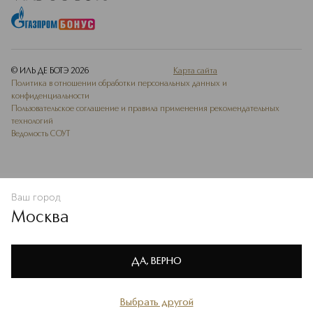
© ИЛЬ ДЕ БОТЭ
2026
Карта сайта
Политика в отношении обработки персональных данных и
конфиденциальности
Пользовательское соглашение и правила применения рекомендательных
технологий
Ведомость СОУТ
Ваш город
ДОБАВИТЬ В ИЗБРАННОЕ
Москва
Мы используем cookie-файлы и сервисы веб-аналитики. Они
необходимы для улучшения работы сайта. Подробнее –
OK
в
Политике конфиденциальности
ДА, ВЕРНО
Выбрать другой
Главная
Каталог
Избранное
Профиль
Корзина