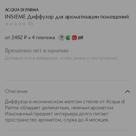
ACQUA DI PARMA
INSIEME Диффузор для ароматизации помещений
(
0
)
0
из
5
0
от
2462
¤
х 4 платежа
Временно нет в наличии
Добавьте его в избранное, чтобы узнать о поступлении
Описание
Диффузор в иконическом желтом стекле от Acqua di
Parma обладает деликатным, нежным ароматом.
Изысканный предмет интерьера долго питает
пространство ароматом, служа до 4 месяцев.