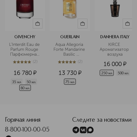
GIVENCHY
GUERLAIN
DANHERA ITALY
L’Interdit Eau de 
Aqua Allegoria 
KIRCE 
Parfum Rouge 
Forte Mandarine 
Ароматизатор 
Парфюмерная 
Basilic 
воздуха
вода
Парфюмерная 
(
2
)
(
2
)
16 000
¤
вода
5
из
5
2
5
из
5
2
16 780
¤
13 730
¤
250 мл
500 мл
35 мл
50 мл
75 мл
80 мл
Горячая линия
Следите за новостями
8-800-100-00-05