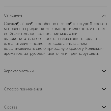
Описание
Свежий̆, лёгкий̆, с особенно нежной̆ текстурой̆, лосьон
мгновенно придает коже комфорт и мягкость и питает
ее. Значительное содержание масла ши –
высокопитательного восстанавливающего средства
для эпителия – позволяет коже день за днем
восстанавливать свою природную красоту. Коллекция
ароматов: цитрусовый, цветочный, грейпфрутовый.
Характеристики
артикул
ADI-BVI02
Способ применения
Наносить массажными движениями на чистую сухую
кожу.
Состав