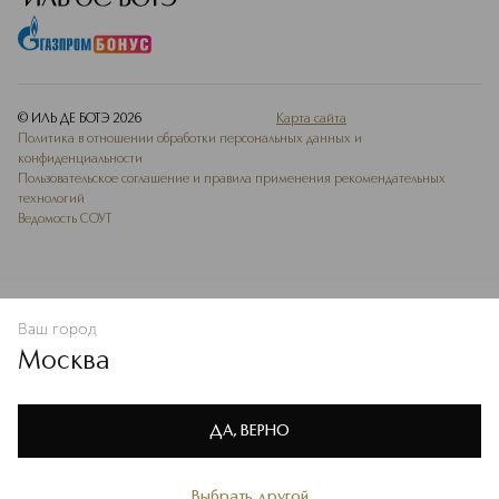
© ИЛЬ ДЕ БОТЭ
2026
Карта сайта
Политика в отношении обработки персональных данных и
конфиденциальности
Пользовательское соглашение и правила применения рекомендательных
технологий
Ведомость СОУТ
Ваш город
В КОРЗИНУ
КУПИТЬ СЕЙЧАС
Москва
Мы используем cookie-файлы и сервисы веб-аналитики. Они
необходимы для улучшения работы сайта. Подробнее –
OK
в
Политике конфиденциальности
ДА, ВЕРНО
Выбрать другой