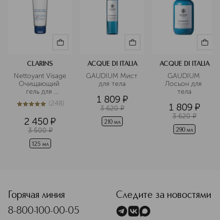
CLARINS
ACQUE DI ITALIA
ACQUE DI ITALIA
Nettoyant Visage 
GAUDIUM Мист 
GAUDIUM 
Очищающий 
для тела
Лосьон для 
гель для 
тела
1 809
¤
умывания для 
(
248
)
1 809
¤
мужчин
5
из
5
248
3 620
¤
3 620
¤
2 450
¤
210 мл
3 500
¤
290 мл
125 мл
<p class="MsoNormal"><span style="font-size: 12.0pt; line
Горячая линия
Следите за новостями
8-800-100-00-05