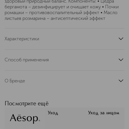
здоровый природный баланс. Компоненты: • Цедра
бергамота – дезинфицирует и очищает кожу • Почки
ромашки – противовоспалительный эффект • Масло
листьев розмарина – антисептический эффект
Характеристики
артикул
ASK13
Способ применения
Чайную ложку средства налейте в ладони и вспеньте.
Массажными движениями распределите по коже лица
О Бренде
и шеи. Затем тщательно смойте теплой водой.
Aesop – культовый австралийский
бренд ухода за кожей знаменитый
как своими эффективными
Посмотрите ещё
формулами, так и тесной связью с
современным искусством.
Уход
Уход за лицом