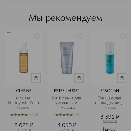
Мы рекомендуем
-30%
CLARINS
ESTEE LAUDER
ERBORIAN
Mousse 
2 в 1: пенка для 
Очищающая 
Nettoyante Peau 
умывания и 
пенка для лица 
Neuve 
маска 
7 трав
Очищающий 
очищающая
(
218
)
(
2
)
3 391
¤
пенящийся 
5
из
5
218
5
из
5
2
мусс для 
3 990
¤
2 625
¤
4 050
¤
любого типа 
3 750
¤
5 400
¤
кожи
145 мл