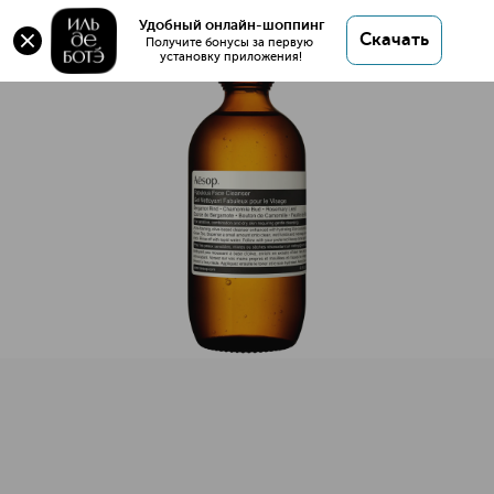
Fabulous Face Cleanser Гель для умывания
Удобный онлайн-шоппинг
Скачать
Получите бонусы за первую 
установку приложения!
Fabulous Face Cleanser Гель для умывания