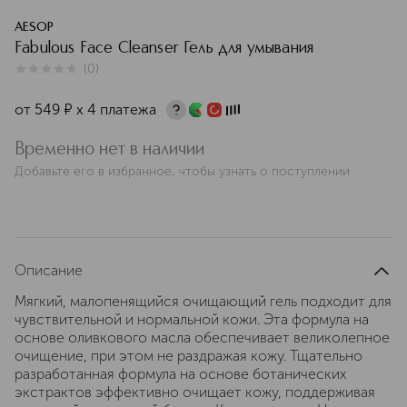
AESOP
Fabulous Face Cleanser Гель для умывания
(
0
)
0
из
5
0
от
549
¤
х 4 платежа
Временно нет в наличии
Добавьте его в избранное, чтобы узнать о поступлении
Описание
Мягкий, малопенящийся очищающий гель подходит для
чувствительной и нормальной кожи. Эта формула на
основе оливкового масла обеспечивает великолепное
очищение, при этом не раздражая кожу. Тщательно
разработанная формула на основе ботанических
экстрактов эффективно очищает кожу, поддерживая